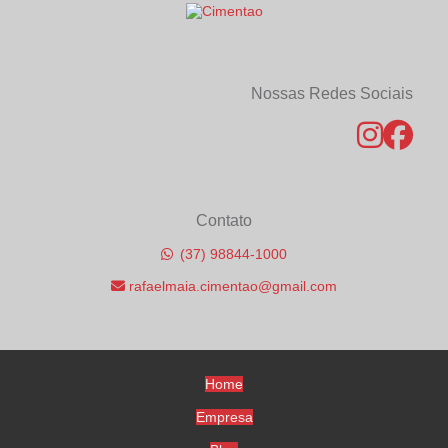
Reformas: Benefícios e Aplicações Essenciais
Vantagens do Concreto Usinado com Fibra para Projetos
Duráveis na Construção Civil
Nossas Redes Sociais
Contato
(37) 98844-1000
rafaelmaia.cimentao@gmail.com
Home
Empresa