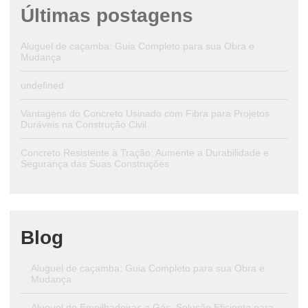
Últimas postagens
Aluguel de caçamba: Guia Completo para sua Obra e
Mudança
undefined
Vantagens do Concreto Usinado com Fibra para Projetos
Duráveis na Construção Civil
Concreto Resistente à Tração: Aumente a Durabilidade e
Segurança das Suas Construções
Blog
Aluguel de caçamba: Guia Completo para sua Obra e
Mudança
Aluguel de Empilhadeiras a Gás: Solução Eficiente para