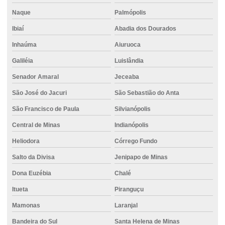
Naque
Palmópolis
Ibiaí
Abadia dos Dourados
Inhaúma
Aiuruoca
Galiléia
Luislândia
Senador Amaral
Jeceaba
São José do Jacuri
São Sebastião do Anta
São Francisco de Paula
Silvianópolis
Central de Minas
Indianópolis
Heliodora
Córrego Fundo
Salto da Divisa
Jenipapo de Minas
Dona Euzébia
Chalé
Itueta
Piranguçu
Mamonas
Laranjal
Bandeira do Sul
Santa Helena de Minas