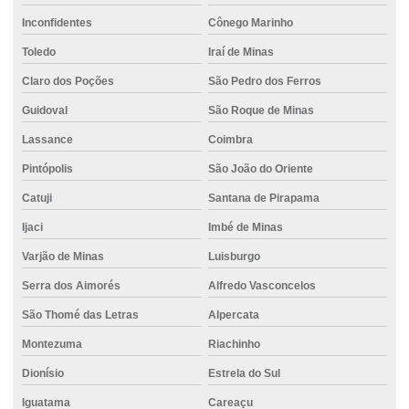
Inconfidentes
Cônego Marinho
Toledo
Iraí de Minas
Claro dos Poções
São Pedro dos Ferros
Guidoval
São Roque de Minas
Lassance
Coimbra
Pintópolis
São João do Oriente
Catuji
Santana de Pirapama
Ijaci
Imbé de Minas
Varjão de Minas
Luisburgo
Serra dos Aimorés
Alfredo Vasconcelos
São Thomé das Letras
Alpercata
Montezuma
Riachinho
Dionísio
Estrela do Sul
Iguatama
Careaçu