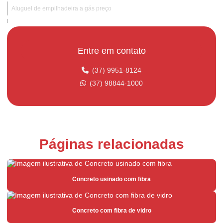
Aluguel de empilhadeira a gás preço
Aluguel de empilhadeira hidraulica
Aluguel de empilhadeira hidráulica para obras industriais
Entre em contato
Aluguel de empilhadeira mensal
(37) 9951-8124
Aluguel de empilhadeira para obras temporárias
(37) 98844-1000
Aluguel de empilhadeira com operador
Aluguel de empilhadeira preço
Aluguel de empilhadeira para supermercados
Páginas relacionadas
Aluguel de empilhadeira com suporte técnico
Aluguel de empilhadeira valor
Concreto usinado com fibra
Argamassa para área externa
Argamassa para área interna
Concreto com fibra de vidro
Argamassa de assentamento estrutural