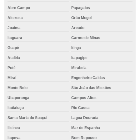
Empresas de fundações
Abre Campo
Papagaios
Alterosa
Grão Mogol
Empresas de fundações especiais
Joaíma
Areado
Empresas de projeto de fundações
Itaguara
Carmo de Minas
Estaca de concreto para fundação
Guapé
Itinga
Estaca escavada com água
Ataléia
Itapagipe
Estaca escavada com bentonita
Poté
Mirabela
Estaca escavada de concreto
Miraí
Engenheiro Caldas
Estaca escavada com injeção
Monte Belo
São João das Missões
Estaca escavada mecanizada
Ubaporanga
Campos Altos
Estaca escavada perfuratriz
Itatiaiuçu
Rio Casca
Estaca escavada rotativa
Santa Maria do Suaçuí
Lagoa Dourada
Estaca escavada a seco
Ilicínea
Mar de Espanha
Itapeva
Bom Repouso
Estaca escavada trado