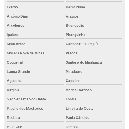
Fundação com perfuração controlada
Ferros
Carneirinho
Fundação profunda
Antônio Dias
Araújos
Fundação com sistema monitorado
Arceburgo
Buenópolis
Ipuiúna
Piranguinho
Fundação com suporte técnico especializado
Mata Verde
Cachoeira de Pajeú
Fundação com tecnologia de ponta
Morada Nova de Minas
Prados
Fundação para terrenos instáveis
Coqueiral
Santana do Manhuaçu
Fundação com tubulão
Lagoa Grande
Miradouro
Fundações especiais
Açucena
Caputira
Fundações por estacas
Virgínia
Matias Cardoso
Fundações profundas estacas
São Sebastião do Oeste
Lontra
Locação de empilhadeira elétrica
Riacho dos Machados
Limeira do Oeste
Locação de empilhadeira com operador
Rodeiro
Paula Cândido
Locação de empilhadeira preço
Belo Vale
Tombos