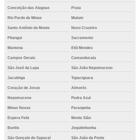
Concreto com fibra de polipropileno
Conceição das Alagoas
Prata
Rio Pardo de Minas
Mutum
Concreto com fibra de vidro
Santo Antônio do Monte
Novo Cruzeiro
Concreto para fundação
Pitangui
Sacramento
Concreto para fundação traço
Mantena
Elói Mendes
Concreto com gelo
Campos Gerais
Camanducaia
Concreto para grandes obras
São José da Lapa
São João Nepomuceno
Concreto impermeável
Jacutinga
Tupaciguara
Concreto em itauna
Coração de Jesus
Aimorés
Concreto para muro de arrimo
Nepomuceno
Pedra Azul
Concreto em nova serrana
Minas Novas
Paraopeba
Concreto para obras comerciais
Espera Feliz
Monte Sião
Concreto para pilares estruturais
Buritis
Jequitinhonha
São Gonçalo do Sapucaí
São João da Ponte
Concreto piso