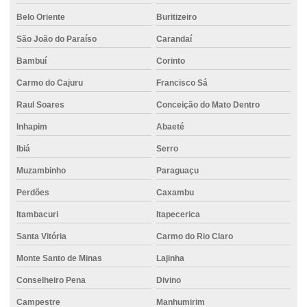
Belo Oriente
Buritizeiro
Concreto piso externo
São João do Paraíso
Carandaí
Concreto piso garagem
Bambuí
Corinto
Concreto para piso industrial
Carmo do Cajuru
Francisco Sá
Concreto piso polido
Raul Soares
Conceição do Mato Dentro
Concreto pronto
Inhapim
Abaeté
Concreto pronto caminhão
Ibiá
Serro
Concreto pronto para fundações
Muzambinho
Paraguaçu
Concreto pronto para laje
Perdões
Caxambu
Concreto resistente à tração
Itambacuri
Itapecerica
Santa Vitória
Carmo do Rio Claro
Concreto de secagem rápida
Monte Santo de Minas
Lajinha
Concreto usinado 20 mpa
Conselheiro Pena
Divino
Concreto usinado 30 mpa
Campestre
Manhumirim