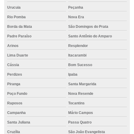
Concreto usinado polido
Urucuia
Peçanha
Concreto usinado preço m2
Rio Pomba
Nova Era
Concreto usinado preço m3
Borda da Mata
São Domingos do Prata
Concreto usinado para quintal
Padre Paraíso
Santo Antônio do Amparo
Concreto usinado valor
Arinos
Resplendor
Concreto usinado valor m3
Lima Duarte
Itacarambi
Cássia
Bom Sucesso
Concretos especiais
Perdizes
Ipaba
Distribuição de cimento para construção civil
Piranga
Santa Margarida
Distribuição de cimento ensacado para empresas
Poço Fundo
Nova Resende
Distribuição de cimento para grandes obras
Raposos
Tocantins
Distribuição de cimento para obras
Campanha
Mário Campos
Distribuidor de cimento
Santa Juliana
Passa Quatro
Distribuidora de concreto
Cruzília
São João Evangelista