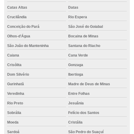
Catas Altas
Datas
Crucilândia
Rio Espera
Conceição do Pará
São José do Goiabal
Olhos-d'Água
Bocaina de Minas
São João do Manteninha
Santana do Riacho
Caiana
Cana Verde
Crisólita
Gonzaga
Dom Silvério
Ibertioga
Gurinhatã
Madre de Deus de Minas
Veredinha
Entre Folhas
Rio Preto
Jesuânia
Sobrália
Felício dos Santos
Moeda
Cristália
Sardoá
São Pedro do Suaçuí