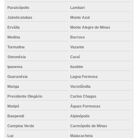
Concreto usinado com aditivos
Paraisópolis
Lambari
Concreto usinado para calçada
Jaboticatubas
Monte Azul
Concreto usinado para contrapiso
Ervália
Monte Alegre de Minas
Concreto usinado com fibra
Medina
Barroso
Concreto usinado para fundação
Turmalina
Vazante
Concreto usinado com impermeabilizante
Simonésia
Caraí
Concreto usinado impermeável
Ipanema
Itaobim
Concreto usinado para laje
Guaranésia
Lagoa Formosa
Manga
Varzelândia
Concreto usinado para laje preço
Presidente Olegário
Carlos Chagas
Concreto usinado em minas gerais
Matipó
Águas Formosas
Concreto usinado para piso
Baependi
Alpinópolis
Concreto usinado para piso de garagem
Campina Verde
Carmópolis de Minas
Concreto usinado para piso industrial
Luz
Malacacheta