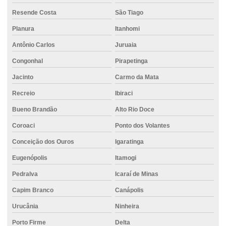
Fabrica de concreto usinado
Resende Costa
São Tiago
Fornecedor de cimento ensacado
Planura
Itanhomi
Fornecedor de cimento portland
Antônio Carlos
Juruaia
Fornecedor de concreto
Congonhal
Pirapetinga
Fornecedor de concreto para piso
Jacinto
Carmo da Mata
Fornecedor de concreto pronto
Recreio
Ibiraci
Fornecedores de concreto usinado
Bueno Brandão
Alto Rio Doce
Fornecimento de cimento para construção de edifícios
Coroaci
Ponto dos Volantes
Conceição dos Ouros
Igaratinga
Fornecimento de cimento para construção de parede
Eugenópolis
Itamogi
Fornecimento de cimento ensacado para obra
Pedralva
Icaraí de Minas
Fornecimento de cimento para obras comerciais
Capim Branco
Canápolis
Fornecimento de cimento para obras de pavimentação
Urucânia
Ninheira
Fornecimento de cimento de qualidade para obras
Porto Firme
Delta