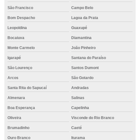
Cimento portland ensacado
São Francisco
Campo Belo
Cimento para reformas
Bom Despacho
Lagoa da Prata
Cimento resistente à compressão
Leopoldina
Guaxupé
Cimento uau
Bocaiuva
Diamantina
Cimento usinado
Monte Carmelo
João Pinheiro
Cimento em vespasiano
Igarapé
Santana do Paraíso
São Lourenço
Santos Dumont
Concreto 20mpa
Arcos
São Gotardo
Concreto 30mpa
Santa Rita do Sapucaí
Andradas
Concreto auto adensável
Almenara
Salinas
Concreto auto nivelante
Boa Esperança
Capelinha
Concreto bombeado
Oliveira
Visconde do Rio Branco
Concreto bombeado para laje
Brumadinho
Caeté
Concreto bombeado valor
Ouro Branco
Iturama