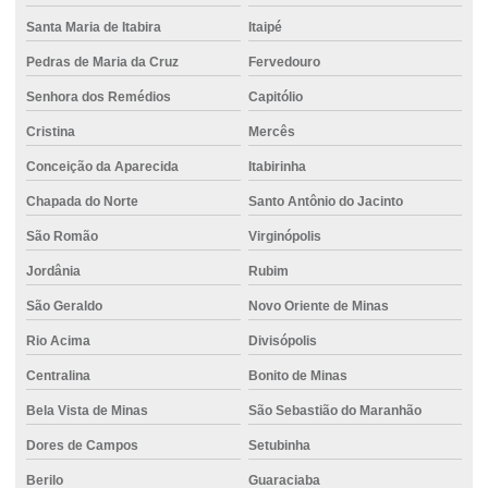
Fornecimento de concreto armado
Santa Maria de Itabira
Itaipé
Fornecimento de concreto usinado
Pedras de Maria da Cruz
Fervedouro
Fundação para áreas urbanas
Senhora dos Remédios
Capitólio
Fundação com controle técnico
Cristina
Mercês
Fundação para edifícios altos
Conceição da Aparecida
Itabirinha
Fundação de estaca escavada
Chapada do Norte
Santo Antônio do Jacinto
São Romão
Virginópolis
Fundação de estaca hélice
Jordânia
Rubim
Fundação de estaca hélice contínua
São Geraldo
Novo Oriente de Minas
Fundação de estaca strauss
Rio Acima
Divisópolis
Fundação com estacas de concreto
Centralina
Bonito de Minas
Fundação hélice contínua
Bela Vista de Minas
São Sebastião do Maranhão
Fundação com hélice contínua para obra
Dores de Campos
Setubinha
Fundação para obras industriais
Berilo
Guaraciaba