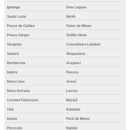
Ipatinga
Sete Lagoas
Caminhão de concreto usinado
Santa Luzia
Ibirité
Cimento para alvenaria
Poços de Caldas
Patos de Minas
Cimento para argamassa
Pouso Alegre
Teófilo Otoni
Cimento em belo horizonte
Varginha
Conselheiro Lafaiete
Cimento em betim
Sabará
Vespasiano
Cimento em bh
Barbacena
Araguari
Cimento para concreto armado
Itabira
Passos
Cimento em contagem
Nova Lima
Araxá
Cimento csn
Nova Serrana
Lavras
Coronel Fabriciano
Muriaé
Cimento em curvelo
Ubá
Ituiutaba
Cimento direto do fornecedor
Itaúna
Pará de Minas
Cimento distribuidora
Paracatu
Itajubá