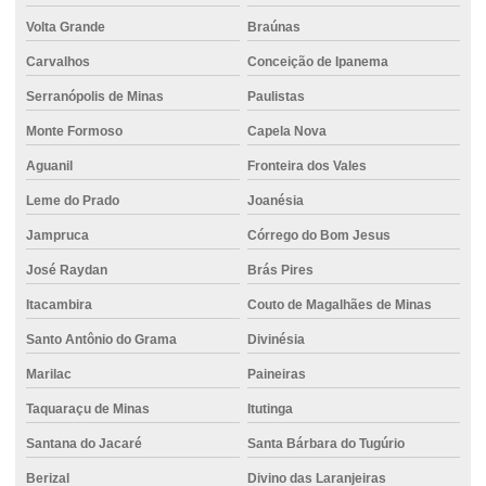
Volta Grande
Braúnas
Carvalhos
Conceição de Ipanema
Serranópolis de Minas
Paulistas
Monte Formoso
Capela Nova
Aguanil
Fronteira dos Vales
Leme do Prado
Joanésia
Jampruca
Córrego do Bom Jesus
José Raydan
Brás Pires
Itacambira
Couto de Magalhães de Minas
Santo Antônio do Grama
Divinésia
Marilac
Paineiras
Taquaraçu de Minas
Itutinga
Santana do Jacaré
Santa Bárbara do Tugúrio
Berizal
Divino das Laranjeiras