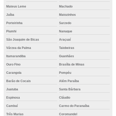
Concreto bombeável
Mateus Leme
Machado
Concreto para calçada
Jaíba
Matozinhos
Concreto colorido
Porteirinha
Sarzedo
Piumhi
Nanuque
Concreto para construção civil
São Joaquim de Bicas
Araçuaí
Concreto para construção de rodovias
Várzea da Palma
Taiobeiras
Concreto com controle técnico
Itamarandiba
Guanhães
Concreto convencional
Ouro Fino
Brasília de Minas
Concreto em divinopolis
Carangola
Pompéu
Concreto dosado
Barão de Cocais
Além Paraíba
Concreto dosado em central
Juatuba
Santa Bárbara
Concreto para estaca hélice contínua
Espinosa
Cláudio
Concreto para estruturas pré-moldadas
Cambuí
Carmo do Paranaíba
Concreto com fibra
Três Marias
Coromandel