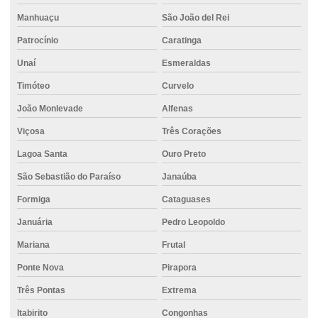
Cimento em divinopolis
Manhuaçu
São João del Rei
Cimento ensacado para lajes
Patrocínio
Caratinga
Cimento estrutural
Unaí
Esmeraldas
Cimento para fundação
Timóteo
Curvelo
Cimento para fundações e estruturas de concreto
João Monlevade
Alfenas
Cimento mais barato
Viçosa
Três Corações
Cimento mizu
Lagoa Santa
Ouro Preto
Cimento em montes claros
São Sebastião do Paraíso
Janaúba
Formiga
Cataguases
Cimento no atacado
Januária
Pedro Leopoldo
Cimento para obras de fundação e estrutura
Mariana
Frutal
Cimento para pavimentação
Ponte Nova
Pirapora
Cimento para pequenas construções
Três Pontas
Extrema
Cimento para pilares
Itabirito
Congonhas