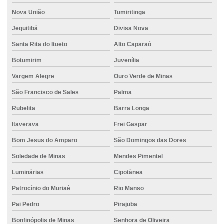
Nova União
Tumiritinga
Jequitibá
Divisa Nova
Santa Rita do Itueto
Alto Caparaó
Botumirim
Juvenília
Vargem Alegre
Ouro Verde de Minas
São Francisco de Sales
Palma
Rubelita
Barra Longa
Itaverava
Frei Gaspar
Bom Jesus do Amparo
São Domingos das Dores
Soledade de Minas
Mendes Pimentel
Luminárias
Cipotânea
Patrocínio do Muriaé
Rio Manso
Pai Pedro
Pirajuba
Bonfinópolis de Minas
Senhora de Oliveira