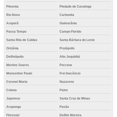
Locação de empilhadeira valor
Pimenta
Piedade de Caratinga
Rio Novo
Carbonita
Metro de concreto usinado
Araporã
Guimarânia
Metro concreto usinado valor
Passa Tempo
Campo Florido
Perfuração de fundação
Santa Rita de Caldas
Santa Bárbara do Leste
Perfuração de solo para fundação
Orizânia
Pratápolis
Perfuratriz hélice contínua preço
Delfinópolis
Alto Jequitibá
Pisos de concreto para garagem
Martins Soares
Pocrane
Preço do concreto usinado
Monsenhor Paulo
Frei Inocêncio
Projeto de bloco de fundação
Coronel Murta
Nazareno
Projeto estrutural de fundação
Coluna
Pains
Projeto de fundação
Japonvar
Santa Cruz de Minas
Projeto de fundação de casa
Araponga
Pavão
Florestal
Delfim Moreira
Projeto de fundação de edifício