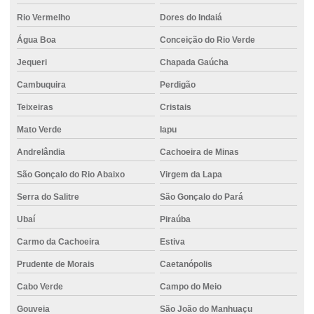
Rio Vermelho
Dores do Indaiá
Estaca escavada com trado helicoidal
Água Boa
Conceição do Rio Verde
Estaca escavada com trado mecânico
Jequeri
Chapada Gaúcha
Estaca escavada trator
Cambuquira
Perdigão
Estaca hélice contínua
Teixeiras
Cristais
Estaca hélice contínua monitorada
Mato Verde
Iapu
Estaca hélice contínua preço
Andrelândia
Cachoeira de Minas
Estaca tipo hélice contínua monitorada
São Gonçalo do Rio Abaixo
Virgem da Lapa
Estacas para fundações
Serra do Salitre
São Gonçalo do Pará
Estacas para reforço de fundação
Ubaí
Piraúba
Carmo da Cachoeira
Estiva
Execução estaca escavada
Prudente de Morais
Caetanópolis
Execução de fundações
Cabo Verde
Campo do Meio
Execução de piso de concreto
Gouveia
São João do Manhuaçu