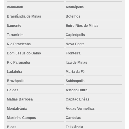
Empilhadeira elétrica para locação
Itanhandu
Alvinópolis
Empilhadeira para indústria
Brasilândia de Minas
Botelhos
Empilhadeira para movimentação de mercadorias
Itamonte
Entre Rios de Minas
Tarumirim
Capinópolis
Empilhadeira para obras industriais
Rio Piracicaba
Nova Ponte
Empilhadeira robusta para locação
Bom Jesus do Galho
Fronteira
Empresa de cimento
Rio Paranaíba
Itaú de Minas
Empresa de concreto
Ladainha
Maria da Fé
Empresa de concreto bombeado
Brazópolis
Sabinópolis
Empresa de concreto pronto
Caldas
Astolfo Dutra
Empresa de concreto usinado
Matias Barbosa
Capitão Enéas
Empresa estaca escavada
Montalvânia
Águas Vermelhas
Empresa de locação de empilhadeira
Martinho Campos
Candeias
Empresa de projeto de fundações especiais
Bicas
Felixlândia