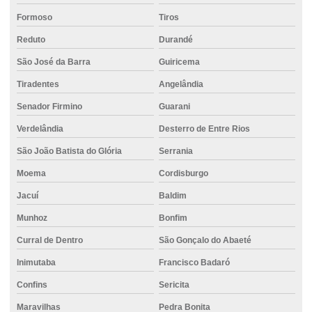
Formoso
Tiros
Projeto de fundação estacas
Reduto
Durandé
Projeto de fundação de galpão
São José da Barra
Guiricema
Projeto de fundação de muro
Tiradentes
Angelândia
Projeto fundação obra
Senador Firmino
Guarani
Projeto de fundação residencial
Verdelândia
Desterro de Entre Rios
Projeto de fundação para sobrado
São João Batista do Glória
Serrania
Projeto de fundações de máquinas
Moema
Cordisburgo
Saco cimento
Jacuí
Baldim
Serviço de concreto usinado
Munhoz
Bonfim
Curral de Dentro
São Gonçalo do Abaeté
Serviço de fundação
Inimutaba
Francisco Badaró
Valor do concreto usinado
Confins
Sericita
Valor de locação de empilhadeira
Maravilhas
Pedra Bonita