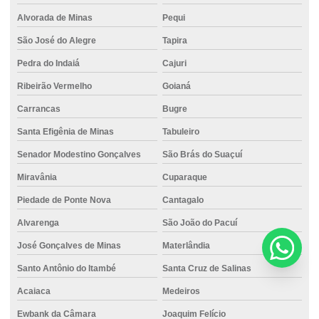
Alvorada de Minas
Pequi
São José do Alegre
Tapira
Pedra do Indaiá
Cajuri
Ribeirão Vermelho
Goianá
Carrancas
Bugre
Santa Efigênia de Minas
Tabuleiro
Senador Modestino Gonçalves
São Brás do Suaçuí
Miravânia
Cuparaque
Piedade de Ponte Nova
Cantagalo
Alvarenga
São João do Pacuí
José Gonçalves de Minas
Materlândia
Santo Antônio do Itambé
Santa Cruz de Salinas
Acaiaca
Medeiros
Ewbank da Câmara
Joaquim Felício