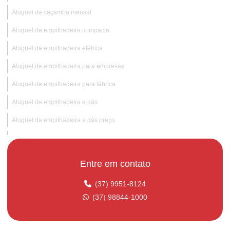
Aluguel de caçamba mensal
Aluguel de empilhadeira compacta
Aluguel de empilhadeira elétrica
Aluguel de empilhadeira para empresas
Aluguel de empilhadeira para fábrica
Aluguel de empilhadeira a gás
Aluguel de empilhadeira a gás preço
Aluguel de empilhadeira hidraulica
Aluguel de empilhadeira hidráulica para obras industriais
Entre em contato
Aluguel de empilhadeira mensal
(37) 9951-8124
Aluguel de empilhadeira para obras temporárias
(37) 98844-1000
Aluguel de empilhadeira com operador
Aluguel de empilhadeira preço