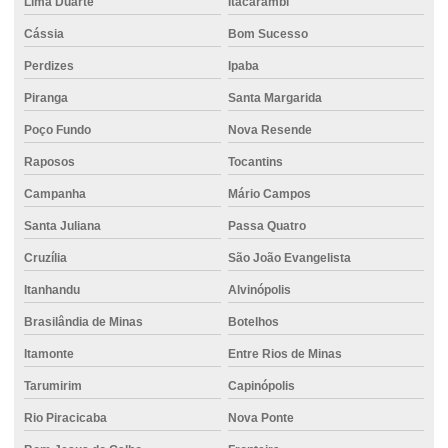
Lima Duarte
Itacarambi
Distribuição de cimento para construção civil
Cássia
Bom Sucesso
Distribuição de cimento ensacado para empresas
Perdizes
Ipaba
Distribuição de cimento para grandes obras
Piranga
Santa Margarida
Distribuição de cimento para obras
Poço Fundo
Nova Resende
Raposos
Tocantins
Distribuidor de cimento
Campanha
Mário Campos
Distribuidora de concreto
Santa Juliana
Passa Quatro
Empilhadeira elétrica para locação
Cruzília
São João Evangelista
Empilhadeira para indústria
Itanhandu
Alvinópolis
Empilhadeira para movimentação de mercadorias
Brasilândia de Minas
Botelhos
Empilhadeira para obras industriais
Itamonte
Entre Rios de Minas
Empilhadeira robusta para locação
Tarumirim
Capinópolis
Empresa de cimento
Rio Piracicaba
Nova Ponte
Empresa de concreto