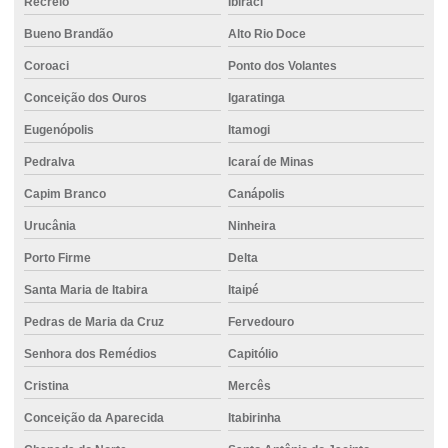
Recreio
Ibiraci
Fornecimento de cimento para construção de edifícios
Bueno Brandão
Alto Rio Doce
Fornecimento de cimento para construção de parede
Coroaci
Ponto dos Volantes
Fornecimento de cimento ensacado para obra
Conceição dos Ouros
Igaratinga
Fornecimento de cimento para obras comerciais
Eugenópolis
Itamogi
Fornecimento de cimento para obras de pavimentação
Pedralva
Icaraí de Minas
Fornecimento de cimento de qualidade para obras
Capim Branco
Canápolis
Urucânia
Ninheira
Fornecimento de concreto armado
Porto Firme
Delta
Fornecimento de concreto usinado
Santa Maria de Itabira
Itaipé
Fundação para áreas urbanas
Pedras de Maria da Cruz
Fervedouro
Fundação com controle técnico
Senhora dos Remédios
Capitólio
Fundação para edifícios altos
Cristina
Mercês
Fundação de estaca escavada
Conceição da Aparecida
Itabirinha
Fundação de estaca hélice