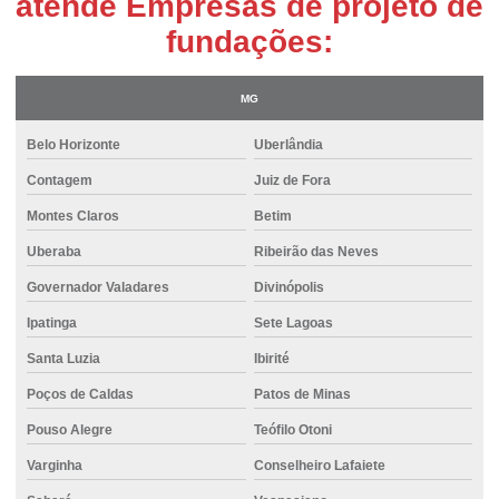
atende Empresas de projeto de
Argamassa para parede
fundações:
Argamassa para piscina
Argamassa de piso sobre piso
MG
Argamassa polimérica
Belo Horizonte
Uberlândia
Argamassa porcelanato
Contagem
Juiz de Fora
Argamassa preço
Montes Claros
Betim
Atacado de cimento
Uberaba
Ribeirão das Neves
Caminhão de concreto usinado
Governador Valadares
Divinópolis
Cimento para alvenaria
Ipatinga
Sete Lagoas
Cimento para argamassa
Santa Luzia
Ibirité
Cimento em belo horizonte
Poços de Caldas
Patos de Minas
Pouso Alegre
Teófilo Otoni
Cimento em betim
Varginha
Conselheiro Lafaiete
Cimento em bh