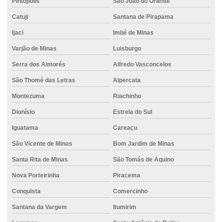
Pintópolis
São João do Oriente
Catuji
Santana de Pirapama
Ijaci
Imbé de Minas
Varjão de Minas
Luisburgo
Serra dos Aimorés
Alfredo Vasconcelos
São Thomé das Letras
Alpercata
Montezuma
Riachinho
Dionísio
Estrela do Sul
Iguatama
Careaçu
São Vicente de Minas
Bom Jardim de Minas
Santa Rita de Minas
São Tomás de Aquino
Nova Porteirinha
Piracema
Conquista
Comercinho
Santana da Vargem
Itumirim