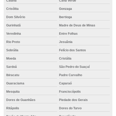
Caiana
Cana Verde
Crisólita
Gonzaga
Dom Silvério
Ibertioga
Gurinhatã
Madre de Deus de Minas
Veredinha
Entre Folhas
Rio Preto
Jesuânia
Sobrália
Felício dos Santos
Moeda
Cristália
Sardoá
São Pedro do Suaçuí
Ibiracatu
Padre Carvalho
Guaraciama
Caparaó
Mesquita
Franciscópolis
Dores de Guanhães
Piedade dos Gerais
Ritápolis
Dores do Turvo