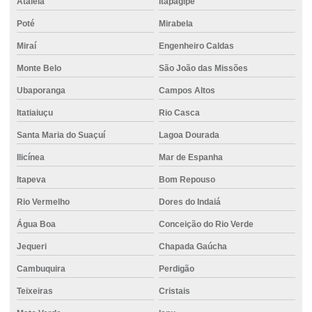
Ataléia
Itapagipe
Estaca escavada de concreto
Poté
Mirabela
Estaca escavada com injeção
Miraí
Engenheiro Caldas
Estaca escavada mecanizada
Monte Belo
São João das Missões
Estaca escavada perfuratriz
Ubaporanga
Campos Altos
Estaca escavada rotativa
Itatiaiuçu
Rio Casca
Estaca escavada a seco
Santa Maria do Suaçuí
Lagoa Dourada
Estaca escavada trado
Ilicínea
Mar de Espanha
Estaca escavada com trado helicoidal
Itapeva
Bom Repouso
Estaca escavada com trado mecânico
Rio Vermelho
Dores do Indaiá
Estaca escavada trator
Água Boa
Conceição do Rio Verde
Estaca hélice contínua
Jequeri
Chapada Gaúcha
Cambuquira
Perdigão
Estaca hélice contínua monitorada
Teixeiras
Cristais
Estaca hélice contínua preço