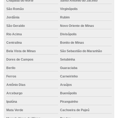
Chapada do Norte
Santo Antônio do Jacinto
Fundação de estaca hélice contínua
São Romão
Virginópolis
Fundação de estaca strauss
Jordânia
Rubim
Fundação com estacas de concreto
São Geraldo
Novo Oriente de Minas
Fundação hélice contínua
Rio Acima
Divisópolis
Centralina
Bonito de Minas
Fundação com hélice contínua para obra
Bela Vista de Minas
São Sebastião do Maranhão
Fundação para obras industriais
Dores de Campos
Setubinha
Fundação com perfuração controlada
Berilo
Guaraciaba
Fundação profunda
Ferros
Carneirinho
Fundação com sistema monitorado
Antônio Dias
Araújos
Fundação com suporte técnico especializado
Arceburgo
Buenópolis
Fundação com tecnologia de ponta
Ipuiúna
Piranguinho
Fundação para terrenos instáveis
Mata Verde
Cachoeira de Pajeú
Fundação com tubulão