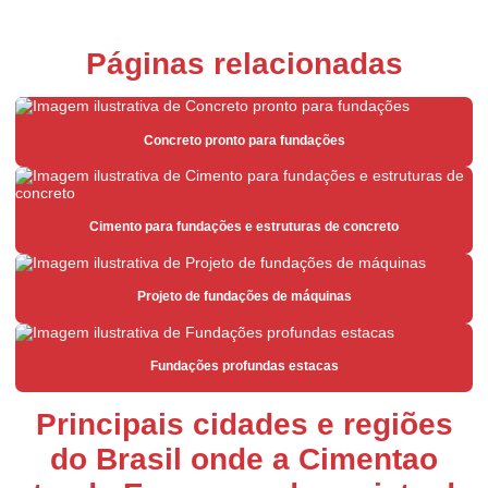
Aluguel de empilhadeira para supermercados
Páginas relacionadas
Aluguel de empilhadeira com suporte técnico
Aluguel de empilhadeira valor
Concreto pronto para fundações
Argamassa para área externa
Argamassa para área interna
Argamassa de assentamento estrutural
Cimento para fundações e estruturas de concreto
Argamassa branca
Projeto de fundações de máquinas
Argamassa branca para porcelanato
Argamassa estabilizada
Fundações profundas estacas
Argamassa estrutural
Argamassa expansiva
Principais cidades e regiões
do Brasil onde a Cimentao
Argamassa industrializada