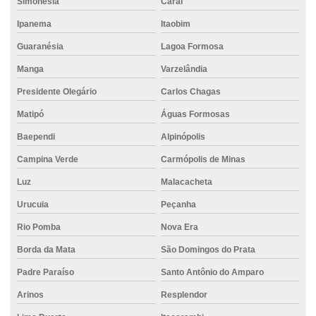
Simonésia
Caraí
Concreto usinado para laje
Ipanema
Itaobim
Concreto usinado para laje preço
Guaranésia
Lagoa Formosa
Concreto usinado em minas gerais
Manga
Varzelândia
Concreto usinado para piso
Presidente Olegário
Carlos Chagas
Concreto usinado para piso de garagem
Matipó
Águas Formosas
Concreto usinado para piso industrial
Baependi
Alpinópolis
Campina Verde
Carmópolis de Minas
Concreto usinado polido
Luz
Malacacheta
Concreto usinado preço m2
Urucuia
Peçanha
Concreto usinado preço m3
Rio Pomba
Nova Era
Concreto usinado para quintal
Borda da Mata
São Domingos do Prata
Concreto usinado valor
Padre Paraíso
Santo Antônio do Amparo
Concreto usinado valor m3
Arinos
Resplendor
Concretos especiais