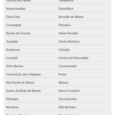
Várzea da Palma
Taiobeiras
Concreto em divinopolis
Itamarandiba
Guanhães
Concreto dosado
Ouro Fino
Brasília de Minas
Carangola
Pompéu
Concreto dosado em central
Barão de Cocais
Além Paraíba
Concreto para estaca hélice contínua
Juatuba
Santa Bárbara
Concreto para estruturas pré-moldadas
Espinosa
Cláudio
Concreto com fibra
Cambuí
Carmo do Paranaíba
Concreto com fibra de polipropileno
Três Marias
Coromandel
Concreto com fibra de vidro
Conceição das Alagoas
Prata
Concreto para fundação
Rio Pardo de Minas
Mutum
Concreto para fundação traço
Santo Antônio do Monte
Novo Cruzeiro
Concreto com gelo
Pitangui
Sacramento
Concreto para grandes obras
Mantena
Elói Mendes