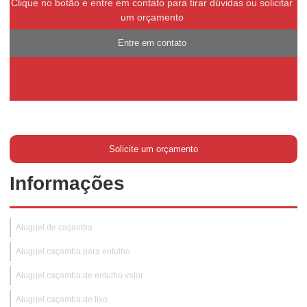
Clique no botão e entre em contato para tirar dúvidas ou solicitar
um orçamento
Entre em contato
Solicite um orçamento
Informações
Aluguel de caçamba
Aluguel caçamba para entulho
Aluguel caçamba de entulho valor
Aluguel caçamba de lixo