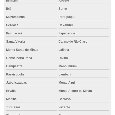
Inhapim
Abaeté
Concreto pronto para fundações
Ibiá
Serro
Concreto pronto para laje
Muzambinho
Paraguaçu
Concreto resistente à tração
Perdões
Caxambu
Concreto de secagem rápida
Itambacuri
Itapecerica
Concreto usinado 20 mpa
Santa Vitória
Carmo do Rio Claro
Concreto usinado 30 mpa
Monte Santo de Minas
Lajinha
Concreto usinado com aditivos
Conselheiro Pena
Divino
Concreto usinado para calçada
Campestre
Manhumirim
Concreto usinado para contrapiso
Paraisópolis
Lambari
Jaboticatubas
Monte Azul
Concreto usinado com fibra
Ervália
Monte Alegre de Minas
Concreto usinado para fundação
Medina
Barroso
Concreto usinado com impermeabilizante
Turmalina
Vazante
Concreto usinado impermeável