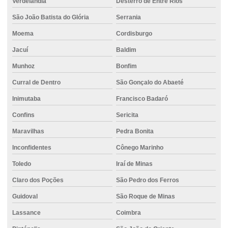
Verdelândia
Desterro de Entre Rios
Projeto de fundações de máquinas
São João Batista do Glória
Serrania
Saco cimento
Moema
Cordisburgo
Serviço de concreto usinado
Jacuí
Baldim
Serviço de fundação
Munhoz
Bonfim
Valor do concreto usinado
Curral de Dentro
São Gonçalo do Abaeté
Valor de locação de empilhadeira
Inimutaba
Francisco Badaró
Confins
Sericita
Maravilhas
Pedra Bonita
Inconfidentes
Cônego Marinho
Toledo
Iraí de Minas
Claro dos Poções
São Pedro dos Ferros
Guidoval
São Roque de Minas
Lassance
Coimbra