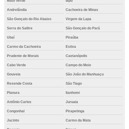
Mato Verde
Iapu
Estaca tipo hélice contínua monitorada
Andrelândia
Cachoeira de Minas
Estacas para fundações
São Gonçalo do Rio Abaixo
Virgem da Lapa
Estacas para reforço de fundação
Serra do Salitre
São Gonçalo do Pará
Execução estaca escavada
Ubaí
Piraúba
Execução de fundações
Carmo da Cachoeira
Estiva
Execução de piso de concreto
Prudente de Morais
Caetanópolis
Fabrica de concreto usinado
Cabo Verde
Campo do Meio
Fornecedor de cimento ensacado
Gouveia
São João do Manhuaçu
Fornecedor de cimento portland
Resende Costa
São Tiago
Planura
Itanhomi
Fornecedor de concreto
Antônio Carlos
Juruaia
Fornecedor de concreto para piso
Congonhal
Pirapetinga
Fornecedor de concreto pronto
Jacinto
Carmo da Mata
Fornecedores de concreto usinado