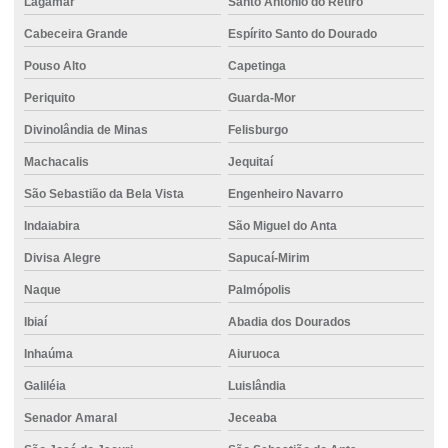
Lagamar
Santo Antônio do Retiro
Cabeceira Grande
Espírito Santo do Dourado
Pouso Alto
Capetinga
Periquito
Guarda-Mor
Divinolândia de Minas
Felisburgo
Machacalis
Jequitaí
São Sebastião da Bela Vista
Engenheiro Navarro
Indaiabira
São Miguel do Anta
Divisa Alegre
Sapucaí-Mirim
Naque
Palmópolis
Ibiaí
Abadia dos Dourados
Inhaúma
Aiuruoca
Galiléia
Luislândia
Senador Amaral
Jeceaba