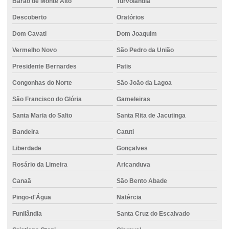
Barão de Monte Alto
Turvolândia
Descoberto
Oratórios
Dom Cavati
Dom Joaquim
Vermelho Novo
São Pedro da União
Presidente Bernardes
Patis
Congonhas do Norte
São João da Lagoa
São Francisco do Glória
Gameleiras
Santa Maria do Salto
Santa Rita de Jacutinga
Bandeira
Catuti
Liberdade
Gonçalves
Rosário da Limeira
Aricanduva
Canaã
São Bento Abade
Pingo-d'Água
Natércia
Funilândia
Santa Cruz do Escalvado