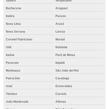
Sabará
Vespasiano
Cimento para concreto armado
Barbacena
Araguari
Cimento em contagem
Itabira
Passos
Cimento csn
Nova Lima
Araxá
Cimento em curvelo
Nova Serrana
Lavras
Cimento direto do fornecedor
Coronel Fabriciano
Muriaé
Cimento distribuidora
Ubá
Ituiutaba
Cimento em divinopolis
Itaúna
Pará de Minas
Cimento ensacado para lajes
Paracatu
Itajubá
Cimento estrutural
Manhuaçu
São João del Rei
Patrocínio
Caratinga
Cimento para fundação
Unaí
Esmeraldas
Cimento para fundações e estruturas de concreto
Timóteo
Curvelo
Cimento mais barato
João Monlevade
Alfenas
Cimento mizu