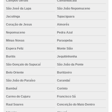
Campos Gerais
Camanducaia
Concreto impermeável
São José da Lapa
São João Nepomuceno
Concreto em itauna
Jacutinga
Tupaciguara
Concreto para muro de arrimo
Coração de Jesus
Aimorés
Concreto em nova serrana
Nepomuceno
Pedra Azul
Concreto para obras comerciais
Minas Novas
Paraopeba
Concreto para pilares estruturais
Espera Feliz
Monte Sião
Concreto piso
Buritis
Jequitinhonha
Concreto piso externo
São Gonçalo do Sapucaí
São João da Ponte
Concreto piso garagem
Belo Oriente
Buritizeiro
Concreto para piso industrial
São João do Paraíso
Carandaí
Concreto piso polido
Bambuí
Corinto
Carmo do Cajuru
Francisco Sá
Concreto pronto
Raul Soares
Conceição do Mato Dentro
Concreto pronto caminhão