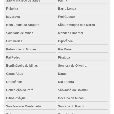
São Francisco de Sales
Palma
Rubelita
Barra Longa
Itaverava
Frei Gaspar
Bom Jesus do Amparo
São Domingos das Dores
Soledade de Minas
Mendes Pimentel
Luminárias
Cipotânea
Patrocínio do Muriaé
Rio Manso
Pai Pedro
Pirajuba
Bonfinópolis de Minas
Senhora de Oliveira
Catas Altas
Datas
Crucilândia
Rio Espera
Conceição do Pará
São José do Goiabal
Olhos-d'Água
Bocaina de Minas
São João do Manteninha
Santana do Riacho