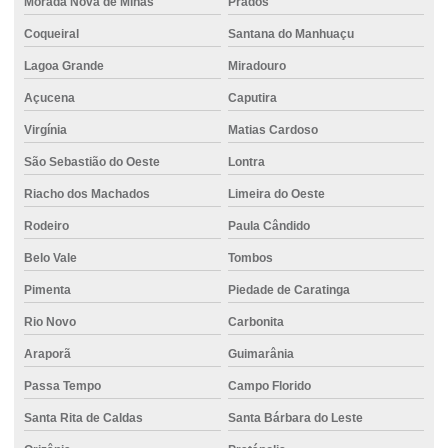
Morada Nova de Minas
Prados
Fundações especiais
Coqueiral
Santana do Manhuaçu
Fundações por estacas
Lagoa Grande
Miradouro
Açucena
Caputira
Fundações profundas estacas
Virgínia
Matias Cardoso
Locação de empilhadeira elétrica
São Sebastião do Oeste
Lontra
Locação de empilhadeira com operador
Riacho dos Machados
Limeira do Oeste
Locação de empilhadeira preço
Rodeiro
Paula Cândido
Locação de empilhadeira valor
Belo Vale
Tombos
Metro de concreto usinado
Pimenta
Piedade de Caratinga
Metro concreto usinado valor
Rio Novo
Carbonita
Perfuração de fundação
Araporã
Guimarânia
Perfuração de solo para fundação
Passa Tempo
Campo Florido
Perfuratriz hélice contínua preço
Santa Rita de Caldas
Santa Bárbara do Leste