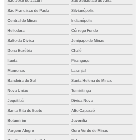
São José do Jacuri
São Sebastião do Anta
São Francisco de Paula
Silvianópolis
Central de Minas
Indianópolis
Heliodora
Córrego Fundo
Salto da Divisa
Jenipapo de Minas
Dona Euzébia
Chalé
Itueta
Piranguçu
Mamonas
Laranjal
Bandeira do Sul
Santa Helena de Minas
Nova União
Tumiritinga
Jequitibá
Divisa Nova
Santa Rita do Itueto
Alto Caparaó
Botumirim
Juvenília
Vargem Alegre
Ouro Verde de Minas