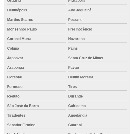
Orizânia
Pratápolis
Pisos de concreto para garagem
Delfinópolis
Alto Jequitibá
Preço do concreto usinado
Martins Soares
Pocrane
Projeto de bloco de fundação
Monsenhor Paulo
Frei Inocêncio
Projeto estrutural de fundação
Coronel Murta
Nazareno
Projeto de fundação
Coluna
Pains
Projeto de fundação de casa
Japonvar
Santa Cruz de Minas
Projeto de fundação de edifício
Araponga
Pavão
Projeto de fundação estacas
Florestal
Delfim Moreira
Projeto de fundação de galpão
Formoso
Tiros
Projeto de fundação de muro
Reduto
Durandé
Projeto fundação obra
São José da Barra
Guiricema
Tiradentes
Angelândia
Projeto de fundação residencial
Senador Firmino
Guarani
Projeto de fundação para sobrado