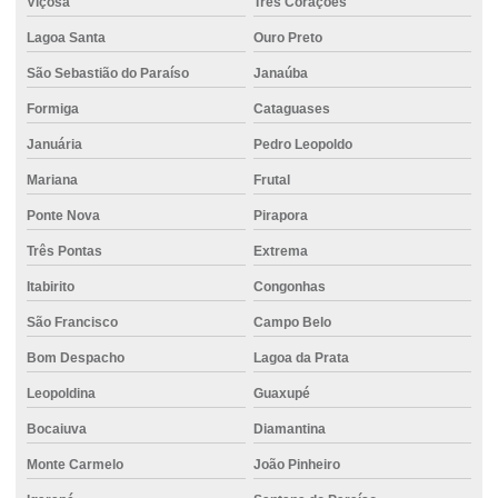
Viçosa
Três Corações
Cimento em montes claros
Lagoa Santa
Ouro Preto
Cimento no atacado
São Sebastião do Paraíso
Janaúba
Cimento para obras de fundação e estrutura
Formiga
Cataguases
Cimento para pavimentação
Januária
Pedro Leopoldo
Cimento para pequenas construções
Mariana
Frutal
Cimento para pilares
Ponte Nova
Pirapora
Três Pontas
Extrema
Cimento portland ensacado
Itabirito
Congonhas
Cimento para reformas
São Francisco
Campo Belo
Cimento resistente à compressão
Bom Despacho
Lagoa da Prata
Cimento uau
Leopoldina
Guaxupé
Cimento usinado
Bocaiuva
Diamantina
Cimento em vespasiano
Monte Carmelo
João Pinheiro
Concreto 20mpa