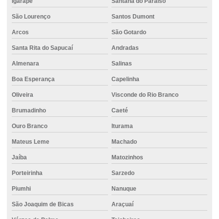
Igarapé
Santana do Paraíso
Concreto 30mpa
São Lourenço
Santos Dumont
Concreto auto adensável
Arcos
São Gotardo
Concreto auto nivelante
Santa Rita do Sapucaí
Andradas
Concreto bombeado
Almenara
Salinas
Boa Esperança
Capelinha
Concreto bombeado para laje
Oliveira
Visconde do Rio Branco
Concreto bombeado valor
Brumadinho
Caeté
Concreto bombeável
Ouro Branco
Iturama
Concreto para calçada
Mateus Leme
Machado
Concreto colorido
Jaíba
Matozinhos
Concreto para construção civil
Porteirinha
Sarzedo
Concreto para construção de rodovias
Piumhi
Nanuque
Concreto com controle técnico
São Joaquim de Bicas
Araçuaí
Concreto convencional