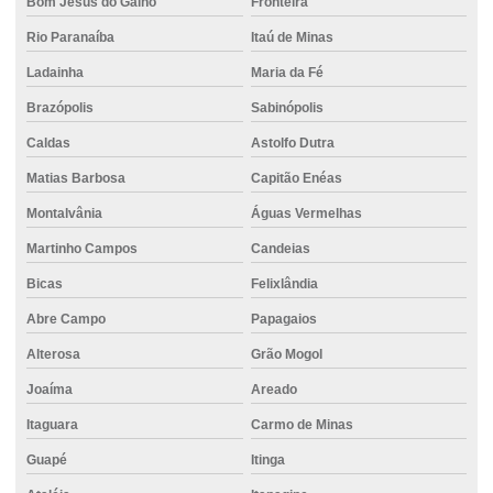
Bom Jesus do Galho
Fronteira
Empresa de concreto bombeado
Rio Paranaíba
Itaú de Minas
Empresa de concreto pronto
Ladainha
Maria da Fé
Brazópolis
Sabinópolis
Empresa de concreto usinado
Caldas
Astolfo Dutra
Empresa estaca escavada
Matias Barbosa
Capitão Enéas
Empresa de locação de empilhadeira
Montalvânia
Águas Vermelhas
Empresa de projeto de fundações especiais
Martinho Campos
Candeias
Empresas de fundações
Bicas
Felixlândia
Empresas de fundações especiais
Abre Campo
Papagaios
Empresas de projeto de fundações
Alterosa
Grão Mogol
Estaca de concreto para fundação
Joaíma
Areado
Estaca escavada com água
Itaguara
Carmo de Minas
Estaca escavada com bentonita
Guapé
Itinga