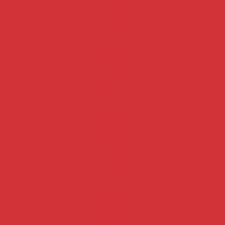
Essenciais
para Sua
Obra
Argamassa
Branca:
Vantagens,
Aplicações e
Dicas Práticas
para Projetos
Duradouros
Argamassa
Ideal para
Construção e
Reformas:
Guia
Completo
para Escolha
Perfeita
Argamassa
Polimérica:
Vantagens,
Aplicações e