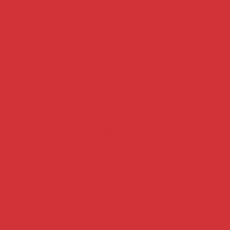
Otimizar sua
Logística e
Negócios
Argamassa
Branca: A
Solução Ideal
para
Construção e
Revestimento
de Qualidade
Argamassa
Branca:
Aplicações
Essenciais,
Benefícios e
Dicas para
Projetos de
Sucesso
Argamassa
Branca: Como
Potencializar
Seus Projetos