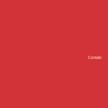
om aditivos
Concreto usinado para calçada
ara contrapiso
Concreto usinado com fibra
creto usinado para fundação
o usinado com impermeabilizante
 impermeável
Concreto usinado para laje
creto usinado para laje preço
m minas gerais
Concreto usinado para piso
Contato
to usinado para piso de garagem
ra piso industrial
Concreto usinado polido
o preço m2
Concreto usinado preço m3
o para quintal
Concreto usinado valor
inado valor m3
Concretos especiais
ção de cimento para construção civil
o de cimento ensacado para empresas