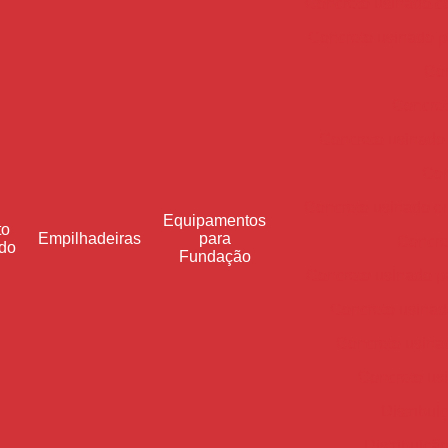
Concreto usinado c
Concreto usinado p
Con
Concret
Concreto usinado
Con
Concreto usinado e
Equipamentos
to
Empilhadeiras
para
Concre
do
Fundação
Concreto usinado pa
Concreto usinad
Concreto usinad
Concreto us
Distribui
Distribuiçã