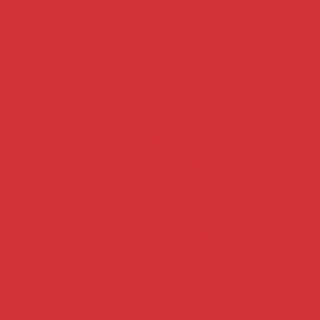
 para fundação
Estaca escavada com água
om bentonita
Estaca escavada de concreto
om injeção
Estaca escavada mecanizada
 perfuratriz
Estaca escavada rotativa
vada a seco
Estaca escavada trado
a escavada com trado helicoidal
om trado mecânico
Estaca escavada trator
tínua
Estaca hélice contínua monitorada
staca hélice contínua preço
ontínua monitorada
Estacas para fundações
ço de fundação
Execução estaca escavada
ndações
Execução de piso de concreto
 usinado
Fornecedor de cimento ensacado