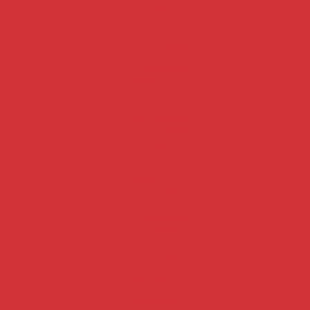
Dicas
Essenciais
para
Construção
Benefícios da
Argamassa
Polimérica
para
Construções
Sustentáveis
e Duráveis
Concreto
Resistente à
Tração:
Aumente a
Durabilidade
e Segurança
das Suas
Construções
undefined
Vantagens da