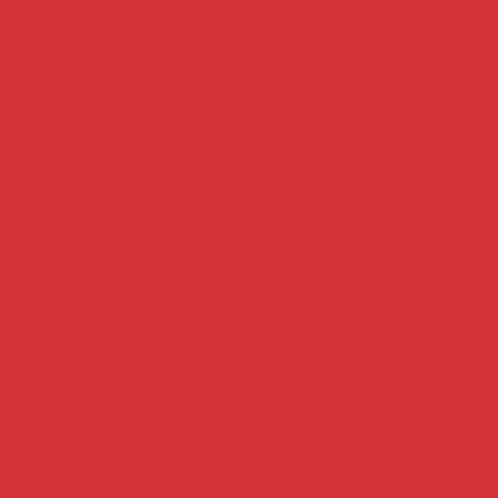
ição de cimento para grandes obras
imento para obras
Distribuidor de cimento
oncreto
Empilhadeira elétrica para locação
Empilhadeira para indústria
ra para movimentação de mercadorias
lhadeira para obras industriais
busta para locação
Empresa de cimento
creto
Empresa de concreto bombeado
eto pronto
Empresa de concreto usinado
avada
Empresa de locação de empilhadeira
de projeto de fundações especiais
dações
Empresas de fundações especiais
esas de projeto de fundações