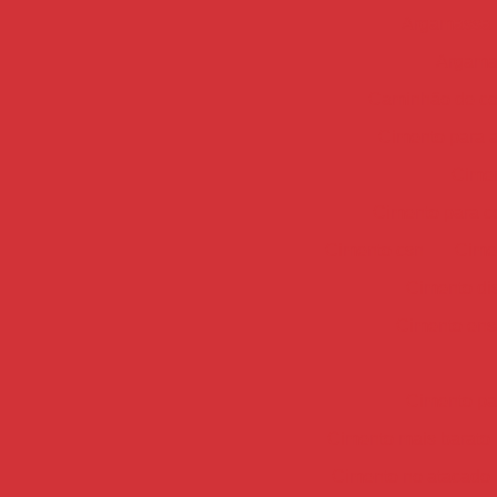
Argamassa 
Argama
Caminhão de co
Cimento para 
Cimen
Cimento para c
Cimento csn
Cime
Cimento dis
Cimento ens
Cimento par
Cimento mais barato
Cimento no atacado