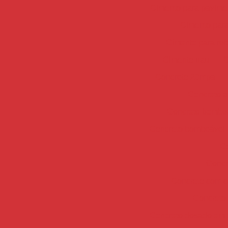
Cimento para pavime
Cimento para
Cimento para re
Cimento uau
C
Concreto 20mpa
Concreto a
Concreto bombea
Concreto bombeável
Co
Concr
Concreto com co
Concreto 
Concreto dosado em c