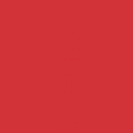
de
Construção e
Reforma
Argamassa
Branca: Dicas
Essenciais e
Aplicações
para Todos os
Seus Projetos
Argamassa
Branca: Guia
Completo com
Dicas e
Vantagens
para Seus
Projetos de
Construção
Argamassa
Branca: Guia
Essencial
para Sucesso
em Seus