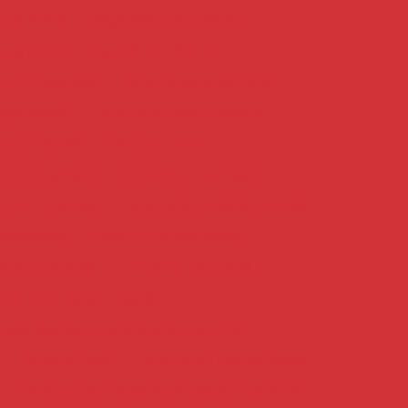
polimérica
Argamassa porcelanato
ssa preço
Atacado de cimento
ncreto usinado
Cimento para alvenaria
argamassa
Cimento em belo horizonte
to em betim
Cimento em bh
oncreto armado
Cimento em contagem
nto em curvelo
Cimento direto do fornecedor
tribuidora
Cimento em divinopolis
acado para lajes
Cimento estrutural
Cimento para fundação
a fundações e estruturas de concreto
Cimento mizu
Cimento em montes claros
Cimento para obras de fundação e estrutura