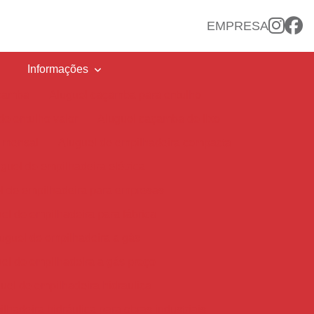
EMPRESA
Informações
açamba
Aluguel caçamba para entulho
e entulho valor
Aluguel caçamba de lixo
 mensal
Aluguel de empilhadeira compacta
guel de empilhadeira elétrica
l de empilhadeira para empresas
el de empilhadeira para fábrica
uguel de empilhadeira a gás
el de empilhadeira a gás preço
uel de empilhadeira hidraulica
lhadeira hidráulica para obras industriais