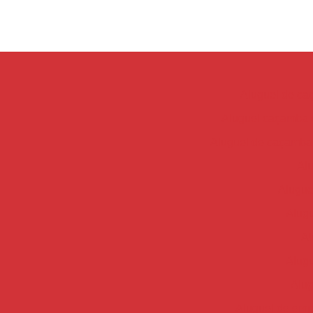
Aluguel de c
Aluguel caçamba d
Aluguel de caçamba
Alu
Alugue
Alugu
Al
Alugu
Alug
Aluguel de empi