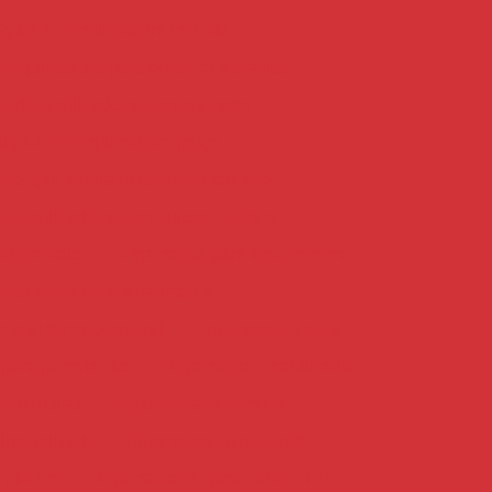
guel de empilhadeira mensal
 empilhadeira para obras temporárias
l de empilhadeira com operador
uguel de empilhadeira preço
e empilhadeira para supermercados
e empilhadeira com suporte técnico
deira valor
Argamassa para área externa
rgamassa para área interna
entamento estrutural
Argamassa branca
para porcelanato
Argamassa estabilizada
estrutural
Argamassa expansiva
ustrializada
Argamassa para parede
 piscina
Argamassa de piso sobre piso