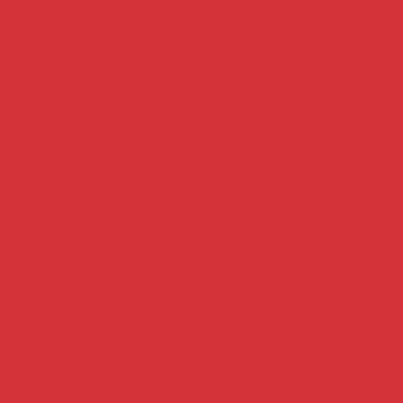
ruturas pré-moldadas
Concreto com fibra
e polipropileno
Concreto com fibra de vidro
fundação
Concreto para fundação traço
m gelo
Concreto para grandes obras
impermeável
Concreto em itauna
ro de arrimo
Concreto em nova serrana
comerciais
Concreto para pilares estruturais
ncreto piso externo
Concreto piso garagem
 piso industrial
Concreto piso polido
pronto
Concreto pronto caminhão
para fundações
Concreto pronto para laje
te à tração
Concreto de secagem rápida
ado 20 mpa
Concreto usinado 30 mpa