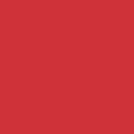
Distribu
Distribuição de c
Distribuidora de c
Empilhadei
Empi
Empilhadeira ro
Empresa de con
Empresa de concr
Empresa estaca esc
Empresa 
Empresas de fun
Empr