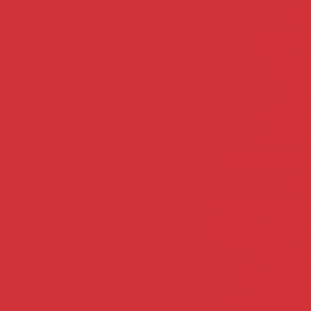
Alu
Aluguel de
Alugue
Al
Aluguel d
Aluguel d
Aluguel de empilha
A
Argamassa de ass
Argamassa branca 
Argamassa 
Argamassa ind
Argamassa para