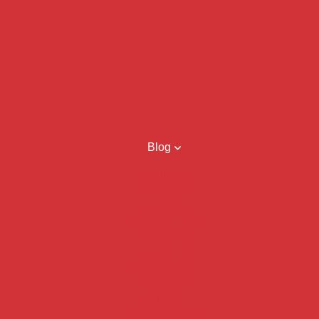
Blog
Aluguel de
caçamba:
Guia
Completo
para sua Obra
e Mudança
Aluguel de
Empilhadeiras
a Gás:
Solução
Eficiente para