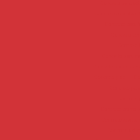
Concreto para est
Concreto com fibra d
Concreto para 
Concreto co
Concreto 
Concreto para mu
Concreto para obras 
Concreto piso
Co
Concreto para
Concreto 
Concreto pronto 
Concreto resisten
Concreto usin