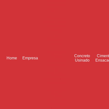
Projetos de
Construção e
Reforma
Argamassa
Branca: Tipos,
Benefícios e
Guia Prático
para
Aplicação em
Projetos
Argamassa
Concreto
Cimen
Branca:
Home
Empresa
Usinado
Ensaca
Vantagens
Essenciais
para
Potencializar
Seus Projetos
de Reforma
Argamassa
Branca:
Vantagens,
Aplicações e
Dicas