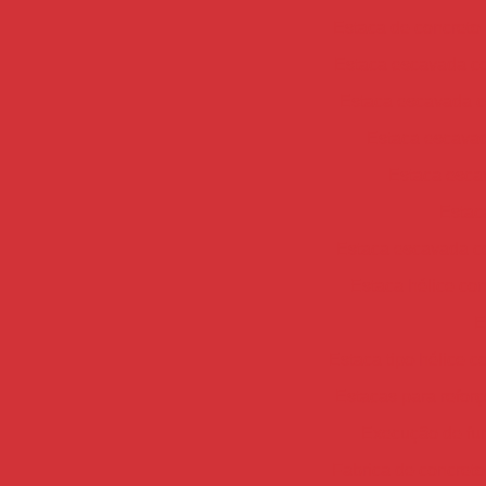
Estaca de concreto
Estaca escavada c
Estaca escavada c
Estaca escavada
Estaca esca
Estac
Estaca escavada c
Estaca hélice con
E
Estaca tipo hélice c
Estacas para refor
Execução de fu
Fabrica de concreto