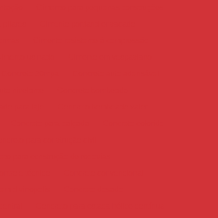
ntação
Cimento para pequenas construções
 pilares
Cimento portland ensacado
formas
Cimento resistente à compressão
imento usinado
Cimento em vespasiano
Concreto 30mpa
Concreto auto adensável
uto nivelante
Concreto bombeado
do para laje
Concreto bombeado valor
Concreto para calçada
Concreto colorido
ncreto para construção civil
eto para construção de rodovias
ntrole técnico
Concreto convencional
em divinopolis
Concreto dosado
entral
Concreto para estaca hélice contínua