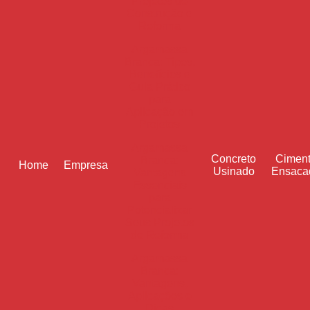
Projetos de
Construção e
Reforma
Argamassa
Branca: Tipos,
Benefícios e
Guia Prático
para
Aplicação em
Projetos
Argamassa
Concreto
Cimen
Branca:
Home
Empresa
Usinado
Ensaca
Vantagens
Essenciais
para
Potencializar
Seus Projetos
de Reforma
Argamassa
Branca:
Vantagens,
Aplicações e
Dicas