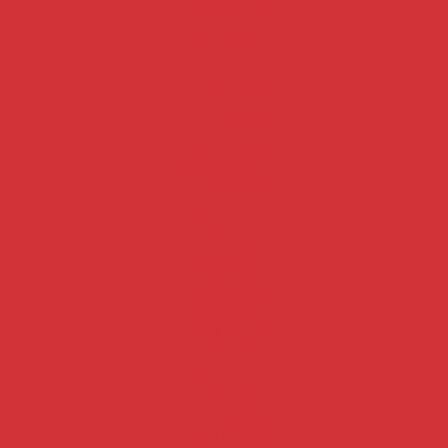
Otimizar sua
Logística e
Negócios
Argamassa
Branca: A
Solução Ideal
para
Construção e
Revestimento
de Qualidade
Argamassa
Branca:
Aplicações
Essenciais,
Benefícios e
Dicas para
Projetos de
Sucesso
Argamassa
Branca: Como
Potencializar
Seus Projetos