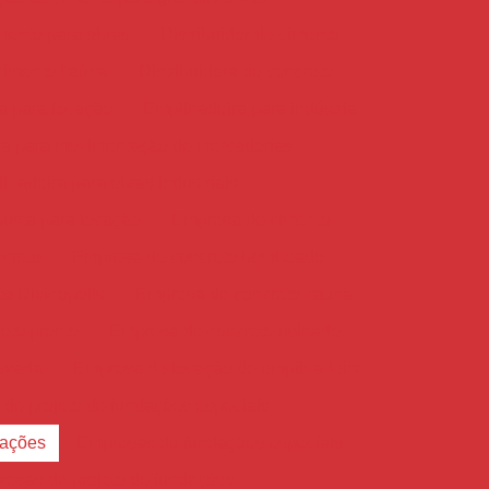
imento para obras
Distribuidor de cimento
cimento Itaúna
Distribuidora de concreto
ca para locação
Empilhadeira para indústria
ra para movimentação de mercadorias
lhadeira para obras industriais
busta para locação
Empresa de cimento
creto
Empresa de concreto bombeado
o Divinópolis
Empresa de concreto Itaúna
eto pronto
Empresa de concreto usinado
avada
Empresa de locação de empilhadeira
de projeto de fundações especiais
dações
Empresas de fundações especiais
esas de projeto de fundações