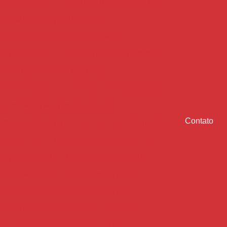
ara contrapiso
Concreto usinado com fibra
creto usinado para fundação
o usinado com impermeabilizante
 impermeável
Concreto usinado para laje
creto usinado para laje preço
m minas gerais
Concreto usinado para piso
to usinado para piso de garagem
Contato
ra piso industrial
Concreto usinado polido
o preço m2
Concreto usinado preço m3
o para quintal
Concreto usinado valor
inado valor m3
Concretos especiais
ção de cimento para construção civil
o de cimento ensacado para empresas
ição de cimento para grandes obras