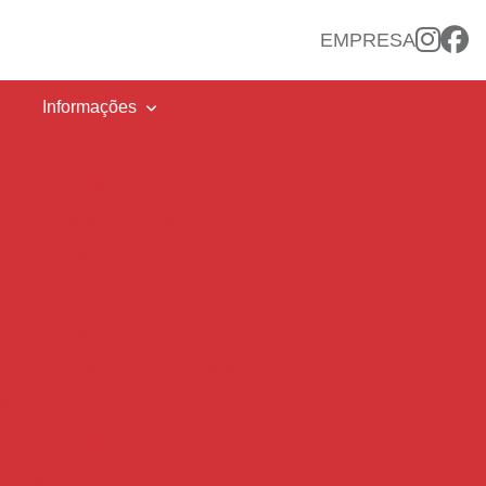
EMPRESA
Informações
uel de empilhadeira compacta
guel de empilhadeira elétrica
l de empilhadeira para empresas
el de empilhadeira para fábrica
uguel de empilhadeira a gás
el de empilhadeira a gás preço
uel de empilhadeira hidraulica
lhadeira hidráulica para obras industriais
guel de empilhadeira mensal
 empilhadeira para obras temporárias