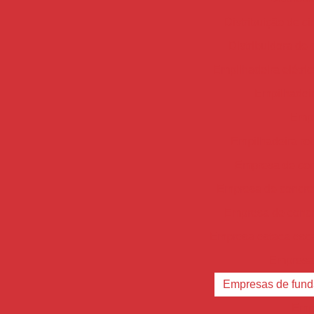
Distribuição de c
Distribuidora de 
Empilhadeira elétri
Empilhadei
Empi
Empilhadeira ro
Empresa de con
Empresa de concret
Empresa de concr
Empresa estaca esc
Empresa 
Empresas de fun
Empr