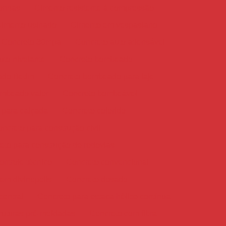
formas
Cimento resistente à compressão
imento usinado
Cimento em vespasiano
Concreto 30mpa
Concreto auto adensável
uto nivelante
Concreto bombeado
ado Betim
Concreto bombeado para laje
mbeado valor
Concreto bombeável
 para calçada
Concreto colorido
ncreto para construção civil
eto para construção de rodovias
ntrole técnico
Concreto convencional
em divinopolis
Concreto dosado
entral
Concreto para estaca hélice contínua
ruturas pré-moldadas
Concreto com fibra