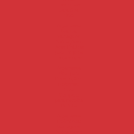
Essenciais
para Sua
Obra
Argamassa
Branca:
Vantagens,
Aplicações e
Dicas Práticas
para Projetos
Duradouros
Argamassa
Ideal para
Construção e
Reformas:
Guia
Completo
para Escolha
Perfeita
Argamassa
Polimérica:
Vantagens,
Aplicações e