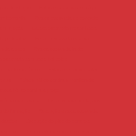
 para fundação
Estaca escavada com água
om bentonita
Estaca escavada de concreto
om injeção
Estaca escavada mecanizada
 perfuratriz
Estaca escavada rotativa
vada a seco
Estaca escavada trado
a escavada com trado helicoidal
om trado mecânico
Estaca escavada trator
tínua
Estaca hélice contínua monitorada
staca hélice contínua preço
ontínua monitorada
Estacas para fundações
ço de fundação
Execução estaca escavada
ndações
Execução de piso de concreto
 usinado
Fornecedor de cimento ensacado