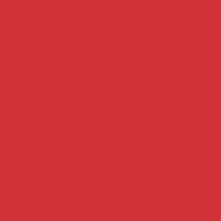
Caminhão de co
Cimento para 
Cimen
Cimento para c
Cimento csn
Cime
Cimento dis
Cimento ensaca
Cimento e
Cimento par
Cimento mais barato
Cimento no atacado
Cimento para pavime
Cimento para