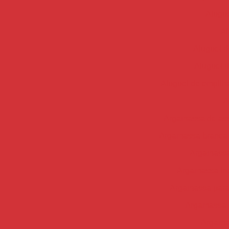
Alugue
Al
Aluguel d
Aluguel d
Aluguel de empilha
A
Argamassa de ass
Argamassa branca 
Argamassa 
Argamassa ind
Argamassa para
Argamassa 
Argama