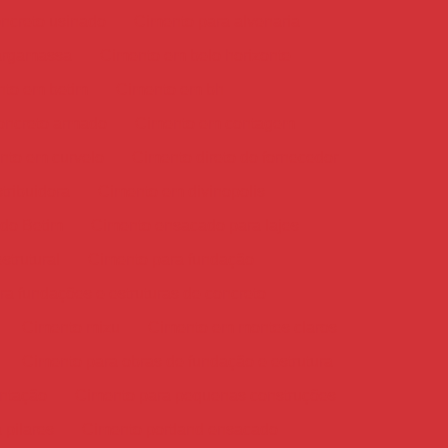
ncreto usinado
Cimento para alvenaria
argamassa
Cimento em belo horizonte
to em betim
Cimento em bh
oncreto armado
Cimento em contagem
nto em curvelo
Cimento direto do fornecedor
tribuidora
Cimento em divinopolis
do Betim
Cimento ensacado para lajes
strutural
Cimento para fundação
a fundações e estruturas de concreto
Cimento mizu
Cimento em montes claros
Cimento para obras de fundação e estrutura
ntação
Cimento para pequenas construções
 pilares
Cimento portland ensacado