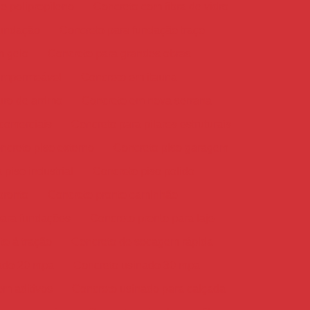
e polipropileno
Concreto com fibra de vidro
fundação
Concreto para fundação traço
m gelo
Concreto para grandes obras
impermeável
Concreto em itauna
ro de arrimo
Concreto em nova serrana
comerciais
Concreto para pilares estruturais
ncreto piso externo
Concreto piso garagem
 piso industrial
Concreto piso polido
pronto
Concreto pronto caminhão
para fundações
Concreto pronto para laje
te à tração
Concreto de secagem rápida
ado 20 mpa
Concreto usinado 30 mpa
om aditivos
Concreto usinado para calçada