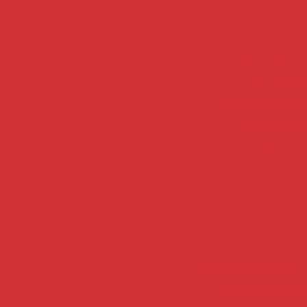
Cimento para re
Cimento uau
C
Concreto 20mpa
Concreto a
Concreto bombe
Concreto bo
Concreto
Co
Concr
Concreto com co
Concreto 
Concreto dosado em c
Concreto para est