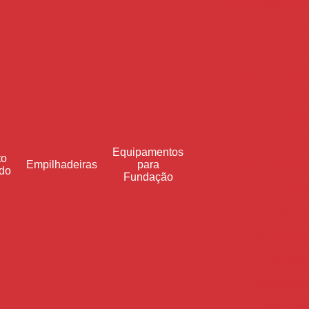
Concreto usinado p
Con
Concret
Concreto usinado
Con
Concreto usinado e
Concre
Equipamentos
to
Empilhadeiras
para
Concreto usinado pa
do
Fundação
Concreto usinad
Concreto usinad
Concreto us
Distribui
Distribuiçã
Distribu