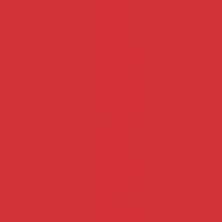
Dicas
Essenciais
para
Construção
Benefícios da
Argamassa
Polimérica
para
Construções
Sustentáveis
e Duráveis
Concreto
Resistente à
Tração:
Aumente a
Durabilidade
e Segurança
das Suas
Construções
undefined
Vantagens da