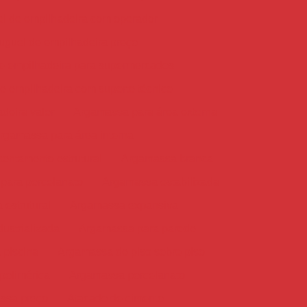
l de empilhadeira com operador
uguel de empilhadeira preço
e empilhadeira para supermercados
e empilhadeira com suporte técnico
deira valor
Argamassa para área externa
rgamassa para área interna
entamento estrutural
Argamassa branca
para porcelanato
Argamassa estabilizada
estrutural
Argamassa expansiva
ustrializada
Argamassa para parede
 piscina
Argamassa de piso sobre piso
polimérica
Argamassa porcelanato
ssa preço
Atacado de cimento