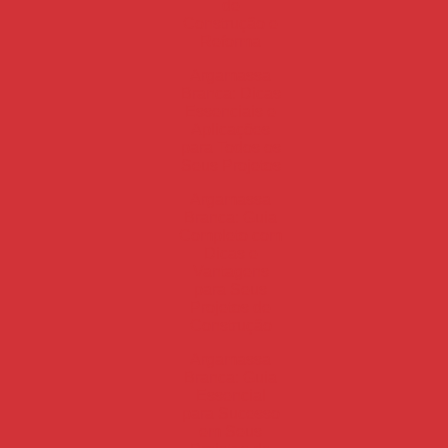
de
Construção e
Reforma
Argamassa
Branca: Dicas
Essenciais e
Aplicações
para Todos os
Seus Projetos
Argamassa
Branca: Guia
Completo com
Dicas e
Vantagens
para Seus
Projetos de
Construção
Argamassa
Branca: Guia
Essencial
para Sucesso
em Seus