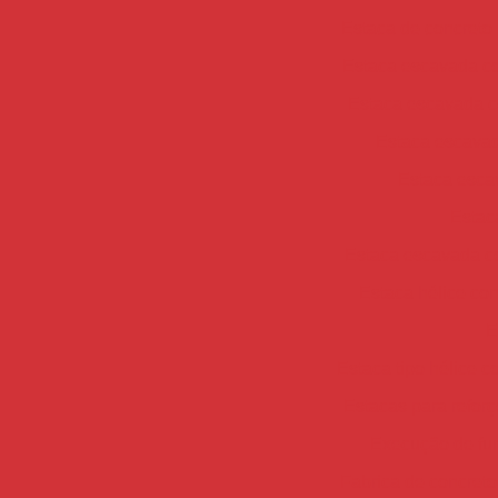
Estaca de concreto
Estaca escavada c
Estaca escavada c
Estaca escavada
Estaca esca
Estac
Estaca escavada c
Estaca hélice con
E
Estaca tipo hélice c
Estacas para refor
Execução de fu
Fabrica de concreto