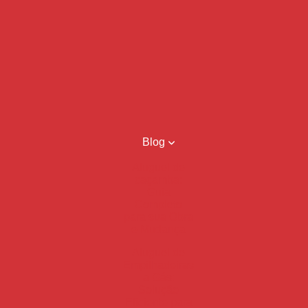
Blog
Aluguel de
caçamba:
Guia
Completo
para sua Obra
e Mudança
Aluguel de
Empilhadeiras
a Gás:
Solução
Eficiente para