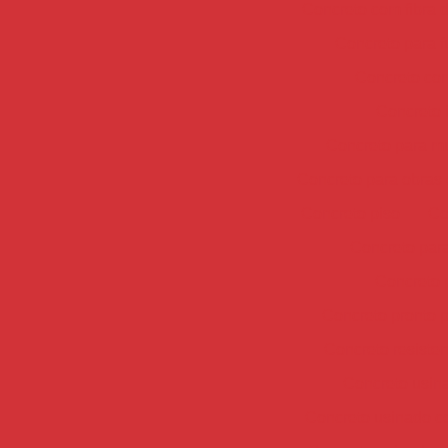
Concreto com fibra d
Concreto para 
Concreto co
Concreto 
Concreto para mu
Concreto para obras 
Concreto piso
Co
Concreto para
Concreto 
Concreto pronto 
Concreto resisten
Concreto usin
Concreto usinado c