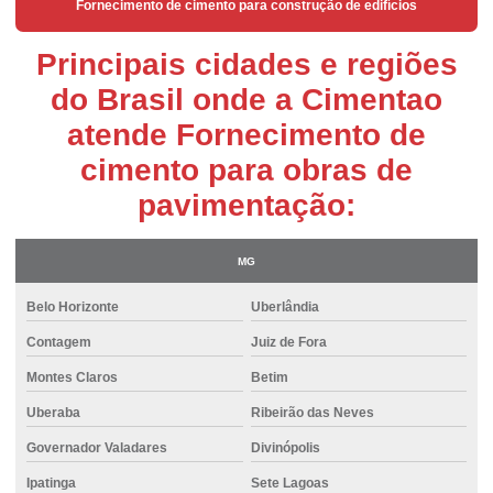
Argamassa polimérica
Fornecimento de cimento para construção de edifícios
Argamassa porcelanato
Principais cidades e regiões
Argamassa preço
do Brasil onde a Cimentao
Atacado de cimento
atende Fornecimento de
Caminhão de concreto usinado
cimento para obras de
Cimento para alvenaria
pavimentação:
Cimento para argamassa
MG
Cimento em belo horizonte
Belo Horizonte
Uberlândia
Cimento em betim
Contagem
Juiz de Fora
Cimento em bh
Montes Claros
Betim
Cimento para concreto armado
Uberaba
Ribeirão das Neves
Cimento em contagem
Governador Valadares
Divinópolis
Cimento csn
Ipatinga
Sete Lagoas