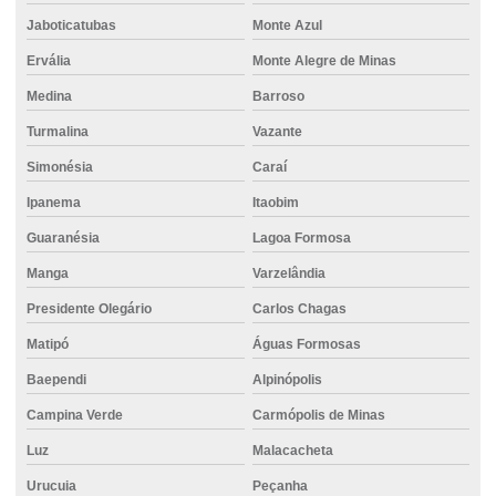
Concreto usinado para laje preço
Jaboticatubas
Monte Azul
Concreto usinado em minas gerais
Ervália
Monte Alegre de Minas
Concreto usinado para piso
Medina
Barroso
Turmalina
Vazante
Concreto usinado para piso de garagem
Simonésia
Caraí
Concreto usinado para piso industrial
Ipanema
Itaobim
Concreto usinado polido
Guaranésia
Lagoa Formosa
Concreto usinado preço m2
Manga
Varzelândia
Concreto usinado preço m3
Presidente Olegário
Carlos Chagas
Concreto usinado para quintal
Matipó
Águas Formosas
Concreto usinado valor
Baependi
Alpinópolis
Concreto usinado valor m3
Campina Verde
Carmópolis de Minas
Concretos especiais
Luz
Malacacheta
Distribuição de cimento para construção civil
Urucuia
Peçanha