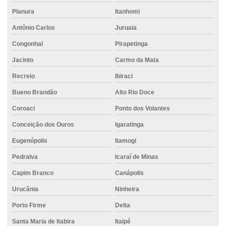
Fornecedor de concreto pronto
Planura
Itanhomi
Fornecedores de concreto usinado
Antônio Carlos
Juruaia
Fornecimento de cimento para construção de edifícios
Congonhal
Pirapetinga
Jacinto
Carmo da Mata
Fornecimento de cimento para construção de parede
Recreio
Ibiraci
Fornecimento de cimento ensacado para obra
Bueno Brandão
Alto Rio Doce
Fornecimento de cimento para obras comerciais
Coroaci
Ponto dos Volantes
Fornecimento de cimento para obras de pavimentação
Conceição dos Ouros
Igaratinga
Fornecimento de cimento de qualidade para obras
Eugenópolis
Itamogi
Fornecimento de concreto armado
Pedralva
Icaraí de Minas
Fornecimento de concreto usinado
Capim Branco
Canápolis
Fundação para áreas urbanas
Urucânia
Ninheira
Fundação com controle técnico
Porto Firme
Delta
Fundação para edifícios altos
Santa Maria de Itabira
Itaipé