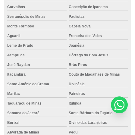
Carvalhos
Conceição de Ipanema
Serranópolis de Minas
Paulistas
Monte Formoso
Capela Nova
Aguanil
Fronteira dos Vales
Leme do Prado
Joanésia
Jampruca
Córrego do Bom Jesus
José Raydan
Brás Pires
Itacambira
Couto de Magalhães de Minas
Santo Antônio do Grama
Divinésia
Marilac
Paineiras
Taquaraçu de Minas
Itutinga
Santana do Jacaré
Santa Bárbara do Tugúrio
Berizal
Divino das Laranjeiras
Alvorada de Minas
Pequi