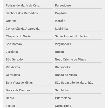
Fundação de estaca escavada
Pedras de Maria da Cruz
Fervedouro
Senhora dos Remédios
Capitólio
Fundação de estaca hélice
Cristina
Mercês
Fundação de estaca hélice contínua
Conceição da Aparecida
Itabirinha
Fundação de estaca strauss
Chapada do Norte
Santo Antônio do Jacinto
Fundação com estacas de concreto
São Romão
Virginópolis
Fundação hélice contínua
Jordânia
Rubim
Fundação com hélice contínua para obra
São Geraldo
Novo Oriente de Minas
Fundação para obras industriais
Rio Acima
Divisópolis
Fundação com perfuração controlada
Centralina
Bonito de Minas
Fundação profunda
Bela Vista de Minas
São Sebastião do Maranhão
Fundação com sistema monitorado
Dores de Campos
Setubinha
Berilo
Guaraciaba
Fundação com suporte técnico especializado
Ferros
Carneirinho
Fundação com tecnologia de ponta