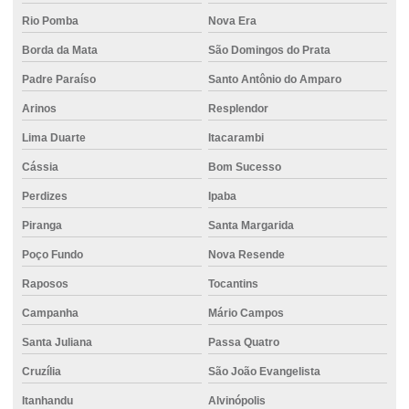
Distribuição de cimento ensacado para empresas
Rio Pomba
Nova Era
Borda da Mata
São Domingos do Prata
Distribuição de cimento para grandes obras
Padre Paraíso
Santo Antônio do Amparo
Distribuição de cimento para obras
Arinos
Resplendor
Distribuidor de cimento
Lima Duarte
Itacarambi
Distribuidora de cimento Itaúna
Cássia
Bom Sucesso
Distribuidora de concreto
Perdizes
Ipaba
Empilhadeira elétrica para locação
Piranga
Santa Margarida
Empilhadeira para indústria
Poço Fundo
Nova Resende
Empilhadeira para movimentação de mercadorias
Raposos
Tocantins
Empilhadeira para obras industriais
Campanha
Mário Campos
Empilhadeira robusta para locação
Santa Juliana
Passa Quatro
Cruzília
São João Evangelista
Empresa de cimento
Itanhandu
Alvinópolis
Empresa de concreto