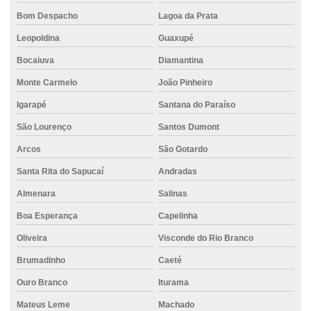
Concreto auto nivelante
Bom Despacho
Lagoa da Prata
Leopoldina
Guaxupé
Concreto bombeado
Bocaiuva
Diamantina
Concreto bombeado Betim
Monte Carmelo
João Pinheiro
Concreto bombeado para laje
Igarapé
Santana do Paraíso
Concreto bombeado valor
São Lourenço
Santos Dumont
Concreto bombeável
Arcos
São Gotardo
Concreto para calçada
Santa Rita do Sapucaí
Andradas
Concreto colorido
Almenara
Salinas
Concreto para construção civil
Boa Esperança
Capelinha
Concreto para construção de rodovias
Oliveira
Visconde do Rio Branco
Concreto com controle técnico
Brumadinho
Caeté
Ouro Branco
Iturama
Concreto convencional
Mateus Leme
Machado
Concreto em divinopolis