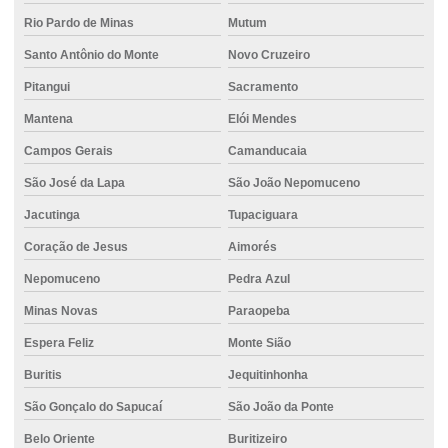
Concreto em itauna
Rio Pardo de Minas
Mutum
Concreto para muro de arrimo
Santo Antônio do Monte
Novo Cruzeiro
Concreto em nova serrana
Pitangui
Sacramento
Concreto para obras comerciais
Mantena
Elói Mendes
Concreto para pilares estruturais
Campos Gerais
Camanducaia
Concreto piso
São José da Lapa
São João Nepomuceno
Concreto piso externo
Jacutinga
Tupaciguara
Concreto piso garagem
Coração de Jesus
Aimorés
Nepomuceno
Pedra Azul
Concreto para piso industrial
Minas Novas
Paraopeba
Concreto piso polido
Espera Feliz
Monte Sião
Concreto pronto
Buritis
Jequitinhonha
Concreto pronto caminhão
São Gonçalo do Sapucaí
São João da Ponte
Concreto pronto para fundações
Belo Oriente
Buritizeiro