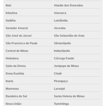
Ibiaí
Abadia dos Dourados
Inhaúma
Aiuruoca
Galiléia
Luislândia
Senador Amaral
Jeceaba
São José do Jacuri
São Sebastião do Anta
São Francisco de Paula
Silvianópolis
Central de Minas
Indianópolis
Heliodora
Córrego Fundo
Salto da Divisa
Jenipapo de Minas
Dona Euzébia
Chalé
Itueta
Piranguçu
Mamonas
Laranjal
Bandeira do Sul
Santa Helena de Minas
Nova União
Tumiritinga