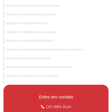
Aluguel de empilhadeira para empresas
Aluguel de empilhadeira para fábrica
Aluguel de empilhadeira a gás
Aluguel de empilhadeira a gás preço
Aluguel de empilhadeira hidraulica
Aluguel de empilhadeira hidráulica para obras industriais
Aluguel de empilhadeira mensal
Aluguel de empilhadeira para obras temporárias
Aluguel de empilhadeira com operador
Aluguel de empilhadeira preço
Aluguel de empilhadeira para supermercados
Entre em contato
Aluguel de empilhadeira com suporte técnico
(37) 9951-8124
Aluguel de empilhadeira valor