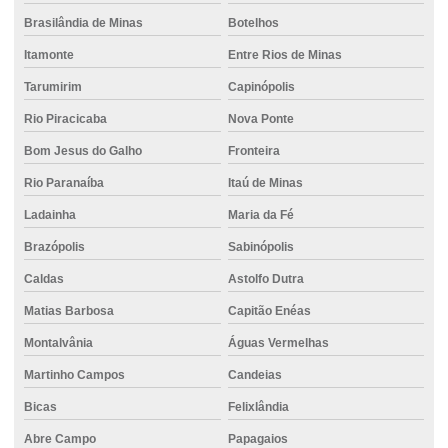
Brasilândia de Minas
Botelhos
Empresa de concreto bombeado
Itamonte
Entre Rios de Minas
Empresa de concreto Divinópolis
Tarumirim
Capinópolis
Empresa de concreto Itaúna
Rio Piracicaba
Nova Ponte
Empresa de concreto pronto
Bom Jesus do Galho
Fronteira
Empresa de concreto usinado
Rio Paranaíba
Itaú de Minas
Empresa estaca escavada
Ladainha
Maria da Fé
Empresa de locação de empilhadeira
Brazópolis
Sabinópolis
Empresa de projeto de fundações especiais
Caldas
Astolfo Dutra
Empresas de fundações
Matias Barbosa
Capitão Enéas
Montalvânia
Águas Vermelhas
Empresas de fundações especiais
Martinho Campos
Candeias
Empresas de projeto de fundações
Bicas
Felixlândia
Estaca de concreto para fundação
Abre Campo
Papagaios