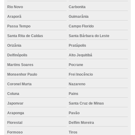
Perfuração de solo para fundação
Rio Novo
Carbonita
Perfuratriz hélice contínua preço
Araporã
Guimarânia
Pisos de concreto para garagem
Passa Tempo
Campo Florido
Preço do concreto usinado
Santa Rita de Caldas
Santa Bárbara do Leste
Projeto de bloco de fundação
Orizânia
Pratápolis
Projeto estrutural de fundação
Delfinópolis
Alto Jequitibá
Projeto de fundação
Martins Soares
Pocrane
Projeto de fundação de casa
Monsenhor Paulo
Frei Inocêncio
Coronel Murta
Nazareno
Projeto de fundação de edifício
Coluna
Pains
Projeto de fundação estacas
Japonvar
Santa Cruz de Minas
Projeto de fundação de galpão
Araponga
Pavão
Projeto de fundação de muro
Florestal
Delfim Moreira
Projeto fundação obra
Formoso
Tiros