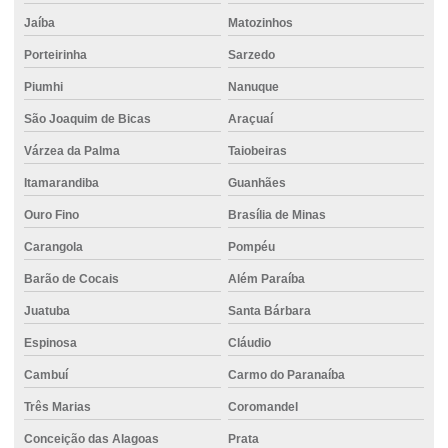
Jaíba
Matozinhos
Concreto dosado
Porteirinha
Sarzedo
Concreto dosado em central
Piumhi
Nanuque
Concreto para estaca hélice contínua
São Joaquim de Bicas
Araçuaí
Concreto para estruturas pré-moldadas
Várzea da Palma
Taiobeiras
Concreto com fibra
Itamarandiba
Guanhães
Concreto com fibra de polipropileno
Ouro Fino
Brasília de Minas
Concreto com fibra de vidro
Carangola
Pompéu
Concreto para fundação
Barão de Cocais
Além Paraíba
Concreto para fundação traço
Juatuba
Santa Bárbara
Espinosa
Cláudio
Concreto com gelo
Cambuí
Carmo do Paranaíba
Concreto para grandes obras
Três Marias
Coromandel
Concreto impermeável
Conceição das Alagoas
Prata