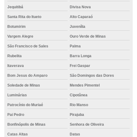
Jequitibá
Divisa Nova
Santa Rita do Itueto
Alto Caparaó
Botumirim
Juvenília
Vargem Alegre
Ouro Verde de Minas
São Francisco de Sales
Palma
Rubelita
Barra Longa
Itaverava
Frei Gaspar
Bom Jesus do Amparo
São Domingos das Dores
Soledade de Minas
Mendes Pimentel
Luminárias
Cipotânea
Patrocínio do Muriaé
Rio Manso
Pai Pedro
Pirajuba
Bonfinópolis de Minas
Senhora de Oliveira
Catas Altas
Datas