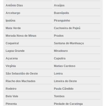
Antônio Dias
Araújos
Fundação para terrenos instáveis
Arceburgo
Buenópolis
Fundação com tubulão
Ipuiúna
Piranguinho
Fundações especiais
Mata Verde
Cachoeira de Pajeú
Fundações por estacas
Morada Nova de Minas
Prados
Fundações profundas estacas
Coqueiral
Santana do Manhuaçu
Locação de empilhadeira elétrica
Lagoa Grande
Miradouro
Locação de empilhadeira com operador
Açucena
Caputira
Locação de empilhadeira preço
Virgínia
Matias Cardoso
Locação de empilhadeira valor
São Sebastião do Oeste
Lontra
Riacho dos Machados
Limeira do Oeste
Metro de concreto usinado
Rodeiro
Paula Cândido
Metro concreto usinado valor
Belo Vale
Tombos
Perfuração de fundação
Pimenta
Piedade de Caratinga