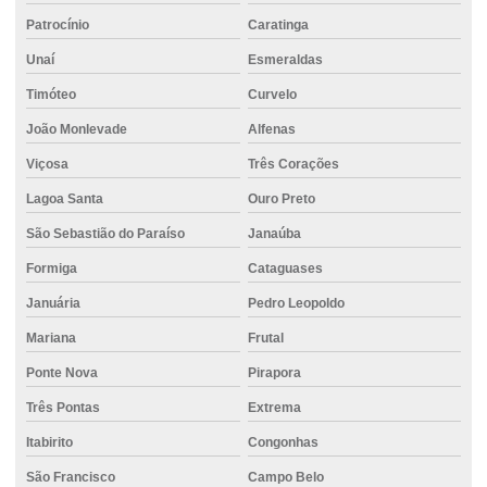
Cimento para obras de fundação e estrutura
Patrocínio
Caratinga
Cimento para pavimentação
Unaí
Esmeraldas
Cimento para pequenas construções
Timóteo
Curvelo
João Monlevade
Alfenas
Cimento para pilares
Viçosa
Três Corações
Cimento portland ensacado
Lagoa Santa
Ouro Preto
Cimento para reformas
São Sebastião do Paraíso
Janaúba
Cimento resistente à compressão
Formiga
Cataguases
Cimento uau
Januária
Pedro Leopoldo
Cimento usinado
Mariana
Frutal
Cimento em vespasiano
Ponte Nova
Pirapora
Concreto 20mpa
Três Pontas
Extrema
Concreto 30mpa
Itabirito
Congonhas
Concreto auto adensável
São Francisco
Campo Belo