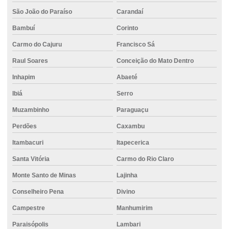
Concreto pronto para laje
São João do Paraíso
Carandaí
Concreto resistente à tração
Bambuí
Corinto
Concreto de secagem rápida
Carmo do Cajuru
Francisco Sá
Concreto usinado 20 mpa
Raul Soares
Conceição do Mato Dentro
Concreto usinado 30 mpa
Inhapim
Abaeté
Ibiá
Serro
Concreto usinado com aditivos
Muzambinho
Paraguaçu
Concreto usinado para calçada
Perdões
Caxambu
Concreto usinado para contrapiso
Itambacuri
Itapecerica
Concreto usinado com fibra
Santa Vitória
Carmo do Rio Claro
Concreto usinado para fundação
Monte Santo de Minas
Lajinha
Concreto usinado com impermeabilizante
Conselheiro Pena
Divino
Concreto usinado impermeável
Campestre
Manhumirim
Concreto usinado para laje
Paraisópolis
Lambari