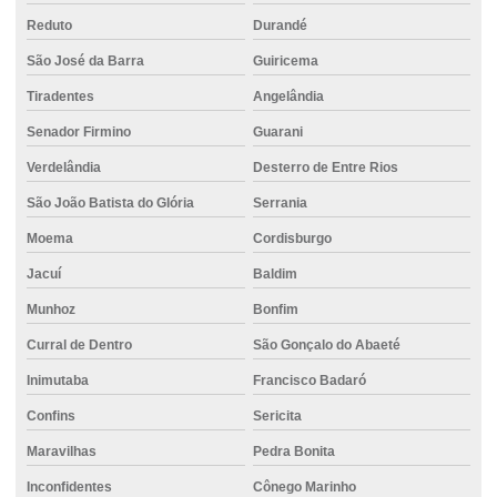
Projeto de fundação residencial
Reduto
Durandé
Projeto de fundação para sobrado
São José da Barra
Guiricema
Projeto de fundações de máquinas
Tiradentes
Angelândia
Saco cimento
Senador Firmino
Guarani
Serviço de concreto usinado
Verdelândia
Desterro de Entre Rios
São João Batista do Glória
Serrania
Serviço de fundação
Moema
Cordisburgo
Valor do concreto usinado
Jacuí
Baldim
Valor de locação de empilhadeira
Munhoz
Bonfim
Curral de Dentro
São Gonçalo do Abaeté
Inimutaba
Francisco Badaró
Confins
Sericita
Maravilhas
Pedra Bonita
Inconfidentes
Cônego Marinho