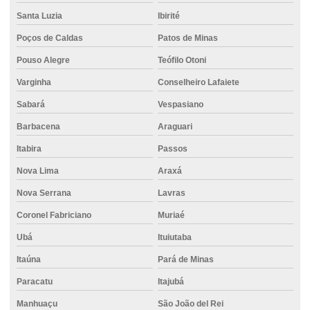
Cimento em curvelo
Santa Luzia
Ibirité
Cimento direto do fornecedor
Poços de Caldas
Patos de Minas
Cimento distribuidora
Pouso Alegre
Teófilo Otoni
Cimento em divinopolis
Varginha
Conselheiro Lafaiete
Cimento ensacado Betim
Sabará
Vespasiano
Barbacena
Araguari
Cimento ensacado para lajes
Itabira
Passos
Cimento estrutural
Nova Lima
Araxá
Cimento para fundação
Nova Serrana
Lavras
Cimento para fundações e estruturas de concreto
Coronel Fabriciano
Muriaé
Cimento mais barato
Ubá
Ituiutaba
Cimento mizu
Itaúna
Pará de Minas
Cimento em montes claros
Paracatu
Itajubá
Cimento no atacado
Manhuaçu
São João del Rei