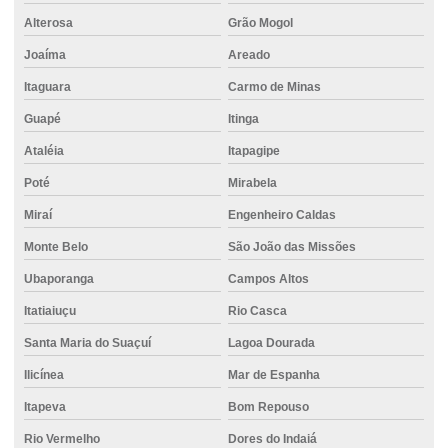
Estaca escavada com água
Alterosa
Grão Mogol
Estaca escavada com bentonita
Joaíma
Areado
Estaca escavada de concreto
Itaguara
Carmo de Minas
Estaca escavada com injeção
Guapé
Itinga
Estaca escavada mecanizada
Ataléia
Itapagipe
Estaca escavada perfuratriz
Poté
Mirabela
Estaca escavada rotativa
Miraí
Engenheiro Caldas
Estaca escavada a seco
Monte Belo
São João das Missões
Ubaporanga
Campos Altos
Estaca escavada trado
Itatiaiuçu
Rio Casca
Estaca escavada com trado helicoidal
Santa Maria do Suaçuí
Lagoa Dourada
Estaca escavada com trado mecânico
Ilicínea
Mar de Espanha
Estaca escavada trator
Itapeva
Bom Repouso
Estaca hélice contínua
Rio Vermelho
Dores do Indaiá