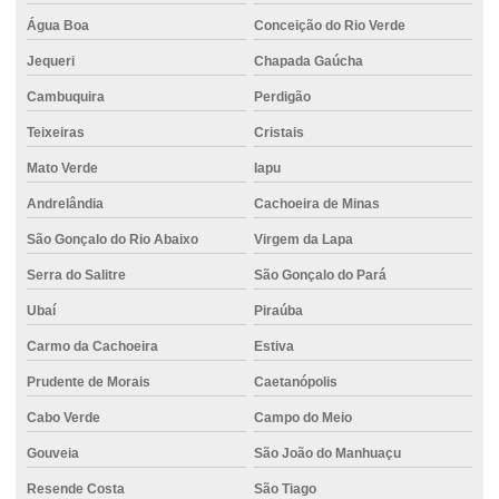
Estaca hélice contínua monitorada
Água Boa
Conceição do Rio Verde
Estaca hélice contínua preço
Jequeri
Chapada Gaúcha
Estaca tipo hélice contínua monitorada
Cambuquira
Perdigão
Estacas para fundações
Teixeiras
Cristais
Estacas para reforço de fundação
Mato Verde
Iapu
Andrelândia
Cachoeira de Minas
Execução estaca escavada
São Gonçalo do Rio Abaixo
Virgem da Lapa
Execução de fundações
Serra do Salitre
São Gonçalo do Pará
Execução de piso de concreto
Ubaí
Piraúba
Fabrica de concreto usinado
Carmo da Cachoeira
Estiva
Fornecedor de cimento ensacado
Prudente de Morais
Caetanópolis
Fornecedor de cimento portland
Cabo Verde
Campo do Meio
Fornecedor de concreto
Gouveia
São João do Manhuaçu
Fornecedor de concreto para piso
Resende Costa
São Tiago