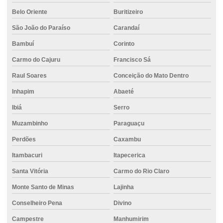
Belo Oriente
Buritizeiro
Concreto piso polido
São João do Paraíso
Carandaí
Concreto pronto
Bambuí
Corinto
Concreto pronto caminhão
Carmo do Cajuru
Francisco Sá
Concreto pronto para fundações
Raul Soares
Conceição do Mato Dentro
Concreto pronto para laje
Inhapim
Abaeté
Concreto resistente à tração
Ibiá
Serro
Concreto de secagem rápida
Muzambinho
Paraguaçu
Concreto usinado 20 mpa
Perdões
Caxambu
Concreto usinado 30 mpa
Itambacuri
Itapecerica
Santa Vitória
Carmo do Rio Claro
Concreto usinado com aditivos
Monte Santo de Minas
Lajinha
Concreto usinado para calçada
Conselheiro Pena
Divino
Concreto usinado para contrapiso
Campestre
Manhumirim