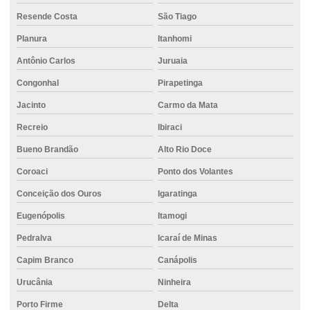
Fabrica de concreto usinado
Resende Costa
São Tiago
Fornecedor de cimento ensacado
Planura
Itanhomi
Fornecedor de cimento portland
Antônio Carlos
Juruaia
Fornecedor de concreto
Congonhal
Pirapetinga
Fornecedor de concreto para piso
Jacinto
Carmo da Mata
Fornecedor de concreto pronto
Recreio
Ibiraci
Fornecedores de concreto usinado
Bueno Brandão
Alto Rio Doce
Fornecimento de cimento para construção de edifícios
Coroaci
Ponto dos Volantes
Conceição dos Ouros
Igaratinga
Fornecimento de cimento para construção de parede
Eugenópolis
Itamogi
Fornecimento de cimento ensacado para obra
Pedralva
Icaraí de Minas
Fornecimento de cimento para obras comerciais
Capim Branco
Canápolis
Fornecimento de cimento para obras de pavimentação
Urucânia
Ninheira
Fornecimento de cimento de qualidade para obras
Porto Firme
Delta