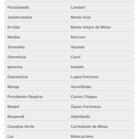
Concreto usinado com fibra
Paraisópolis
Lambari
Concreto usinado para fundação
Jaboticatubas
Monte Azul
Concreto usinado com impermeabilizante
Ervália
Monte Alegre de Minas
Concreto usinado impermeável
Medina
Barroso
Concreto usinado para laje
Turmalina
Vazante
Concreto usinado para laje preço
Simonésia
Caraí
Concreto usinado em minas gerais
Ipanema
Itaobim
Concreto usinado para piso
Guaranésia
Lagoa Formosa
Manga
Varzelândia
Concreto usinado para piso de garagem
Presidente Olegário
Carlos Chagas
Concreto usinado para piso industrial
Matipó
Águas Formosas
Concreto usinado polido
Baependi
Alpinópolis
Concreto usinado preço m2
Campina Verde
Carmópolis de Minas
Concreto usinado preço m3
Luz
Malacacheta