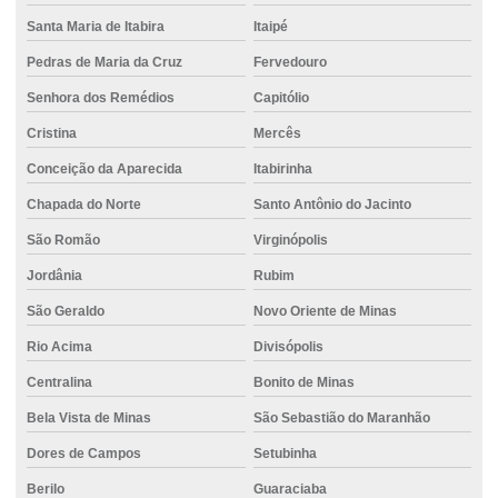
Fornecimento de concreto armado
Santa Maria de Itabira
Itaipé
Fornecimento de concreto usinado
Pedras de Maria da Cruz
Fervedouro
Fundação para áreas urbanas
Senhora dos Remédios
Capitólio
Fundação com controle técnico
Cristina
Mercês
Fundação para edifícios altos
Conceição da Aparecida
Itabirinha
Fundação de estaca escavada
Chapada do Norte
Santo Antônio do Jacinto
São Romão
Virginópolis
Fundação de estaca hélice
Jordânia
Rubim
Fundação de estaca hélice contínua
São Geraldo
Novo Oriente de Minas
Fundação de estaca strauss
Rio Acima
Divisópolis
Fundação com estacas de concreto
Centralina
Bonito de Minas
Fundação hélice contínua
Bela Vista de Minas
São Sebastião do Maranhão
Fundação com hélice contínua para obra
Dores de Campos
Setubinha
Fundação para obras industriais
Berilo
Guaraciaba