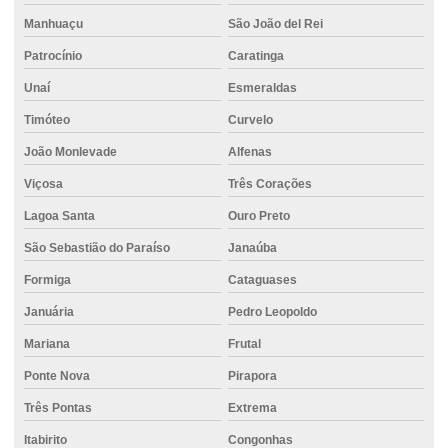
Cimento para fundações e estruturas de concreto
Manhuaçu
São João del Rei
Cimento mais barato
Patrocínio
Caratinga
Cimento mizu
Unaí
Esmeraldas
Cimento em montes claros
Timóteo
Curvelo
Cimento no atacado
João Monlevade
Alfenas
Cimento para obras de fundação e estrutura
Viçosa
Três Corações
Cimento para pavimentação
Lagoa Santa
Ouro Preto
Cimento para pequenas construções
São Sebastião do Paraíso
Janaúba
Formiga
Cataguases
Cimento para pilares
Januária
Pedro Leopoldo
Cimento portland ensacado
Mariana
Frutal
Cimento para reformas
Ponte Nova
Pirapora
Cimento resistente à compressão
Três Pontas
Extrema
Cimento uau
Itabirito
Congonhas