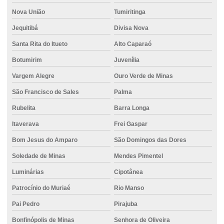
Nova União
Tumiritinga
Jequitibá
Divisa Nova
Santa Rita do Itueto
Alto Caparaó
Botumirim
Juvenília
Vargem Alegre
Ouro Verde de Minas
São Francisco de Sales
Palma
Rubelita
Barra Longa
Itaverava
Frei Gaspar
Bom Jesus do Amparo
São Domingos das Dores
Soledade de Minas
Mendes Pimentel
Luminárias
Cipotânea
Patrocínio do Muriaé
Rio Manso
Pai Pedro
Pirajuba
Bonfinópolis de Minas
Senhora de Oliveira