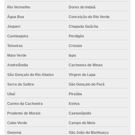
Rio Vermelho
Dores do Indaiá
Estaca escavada com trado helicoidal
Água Boa
Conceição do Rio Verde
Estaca escavada com trado mecânico
Jequeri
Chapada Gaúcha
Estaca escavada trator
Cambuquira
Perdigão
Estaca hélice contínua
Teixeiras
Cristais
Estaca hélice contínua monitorada
Mato Verde
Iapu
Estaca hélice contínua preço
Andrelândia
Cachoeira de Minas
Estaca tipo hélice contínua monitorada
São Gonçalo do Rio Abaixo
Virgem da Lapa
Estacas para fundações
Serra do Salitre
São Gonçalo do Pará
Estacas para reforço de fundação
Ubaí
Piraúba
Carmo da Cachoeira
Estiva
Execução estaca escavada
Prudente de Morais
Caetanópolis
Execução de fundações
Cabo Verde
Campo do Meio
Execução de piso de concreto
Gouveia
São João do Manhuaçu