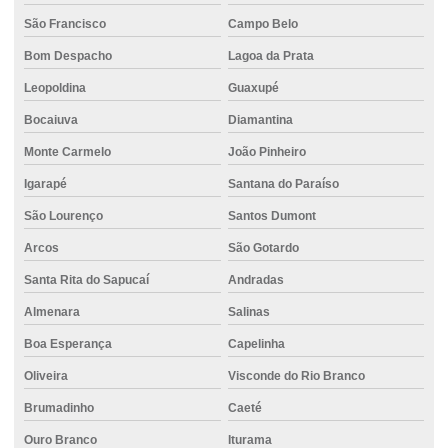
Cimento usinado
São Francisco
Campo Belo
Cimento em vespasiano
Bom Despacho
Lagoa da Prata
Concreto 20mpa
Leopoldina
Guaxupé
Concreto 30mpa
Bocaiuva
Diamantina
Concreto auto adensável
Monte Carmelo
João Pinheiro
Concreto auto nivelante
Igarapé
Santana do Paraíso
São Lourenço
Santos Dumont
Concreto bombeado
Arcos
São Gotardo
Concreto bombeado Betim
Santa Rita do Sapucaí
Andradas
Concreto bombeado para laje
Almenara
Salinas
Concreto bombeado valor
Boa Esperança
Capelinha
Concreto bombeável
Oliveira
Visconde do Rio Branco
Concreto para calçada
Brumadinho
Caeté
Concreto colorido
Ouro Branco
Iturama