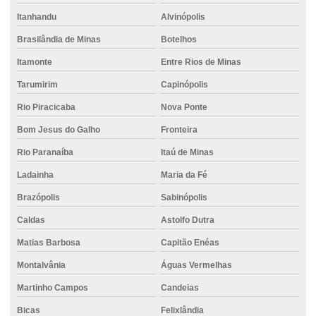
Empilhadeira para movimentação de mercadorias
Itanhandu
Alvinópolis
Empilhadeira para obras industriais
Brasilândia de Minas
Botelhos
Empilhadeira robusta para locação
Itamonte
Entre Rios de Minas
Tarumirim
Capinópolis
Empresa de cimento
Rio Piracicaba
Nova Ponte
Empresa de concreto
Bom Jesus do Galho
Fronteira
Empresa de concreto bombeado
Rio Paranaíba
Itaú de Minas
Empresa de concreto Divinópolis
Ladainha
Maria da Fé
Empresa de concreto Itaúna
Brazópolis
Sabinópolis
Empresa de concreto pronto
Caldas
Astolfo Dutra
Empresa de concreto usinado
Matias Barbosa
Capitão Enéas
Empresa estaca escavada
Montalvânia
Águas Vermelhas
Empresa de locação de empilhadeira
Martinho Campos
Candeias
Empresa de projeto de fundações especiais
Bicas
Felixlândia