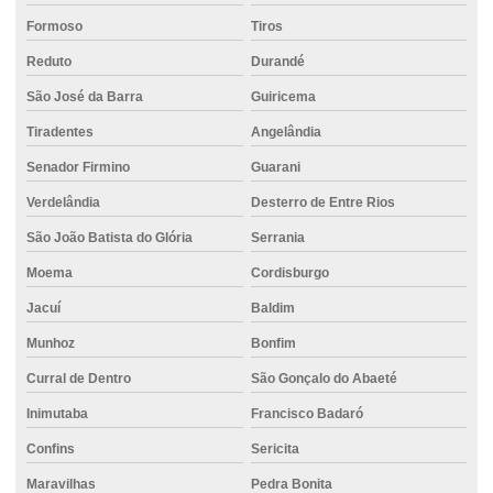
Formoso
Tiros
Projeto de fundação estacas
Reduto
Durandé
Projeto de fundação de galpão
São José da Barra
Guiricema
Projeto de fundação de muro
Tiradentes
Angelândia
Projeto fundação obra
Senador Firmino
Guarani
Projeto de fundação residencial
Verdelândia
Desterro de Entre Rios
Projeto de fundação para sobrado
São João Batista do Glória
Serrania
Projeto de fundações de máquinas
Moema
Cordisburgo
Saco cimento
Jacuí
Baldim
Serviço de concreto usinado
Munhoz
Bonfim
Curral de Dentro
São Gonçalo do Abaeté
Serviço de fundação
Inimutaba
Francisco Badaró
Valor do concreto usinado
Confins
Sericita
Valor de locação de empilhadeira
Maravilhas
Pedra Bonita