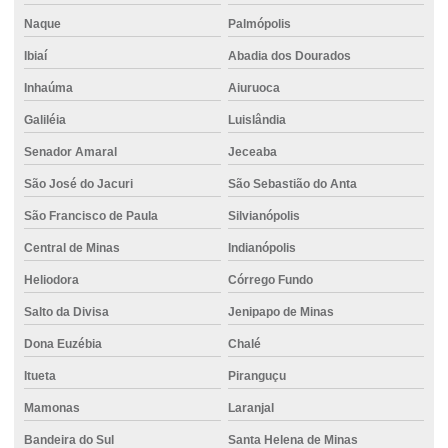
Naque
Palmópolis
Ibiaí
Abadia dos Dourados
Inhaúma
Aiuruoca
Galiléia
Luislândia
Senador Amaral
Jeceaba
São José do Jacuri
São Sebastião do Anta
São Francisco de Paula
Silvianópolis
Central de Minas
Indianópolis
Heliodora
Córrego Fundo
Salto da Divisa
Jenipapo de Minas
Dona Euzébia
Chalé
Itueta
Piranguçu
Mamonas
Laranjal
Bandeira do Sul
Santa Helena de Minas