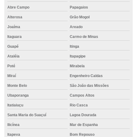
Empresas de fundações
Abre Campo
Papagaios
Alterosa
Grão Mogol
Empresas de fundações especiais
Joaíma
Areado
Empresas de projeto de fundações
Itaguara
Carmo de Minas
Estaca de concreto para fundação
Guapé
Itinga
Estaca escavada com água
Ataléia
Itapagipe
Estaca escavada com bentonita
Poté
Mirabela
Estaca escavada de concreto
Miraí
Engenheiro Caldas
Estaca escavada com injeção
Monte Belo
São João das Missões
Estaca escavada mecanizada
Ubaporanga
Campos Altos
Estaca escavada perfuratriz
Itatiaiuçu
Rio Casca
Estaca escavada rotativa
Santa Maria do Suaçuí
Lagoa Dourada
Estaca escavada a seco
Ilicínea
Mar de Espanha
Itapeva
Bom Repouso
Estaca escavada trado