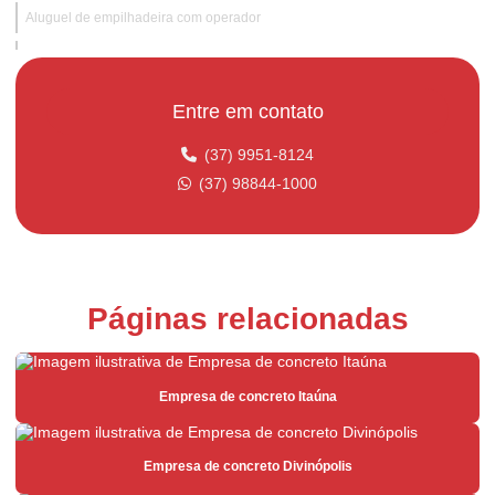
Aluguel de empilhadeira com operador
Aluguel de empilhadeira preço
Aluguel de empilhadeira para supermercados
Entre em contato
Aluguel de empilhadeira com suporte técnico
(37) 9951-8124
Aluguel de empilhadeira valor
(37) 98844-1000
Argamassa para área externa
Argamassa para área interna
Argamassa de assentamento estrutural
Páginas relacionadas
Argamassa branca
Argamassa branca para porcelanato
Empresa de concreto Itaúna
Argamassa estabilizada
Argamassa estrutural
Empresa de concreto Divinópolis
Argamassa expansiva