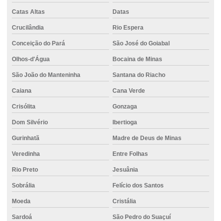
Catas Altas
Datas
Crucilândia
Rio Espera
Conceição do Pará
São José do Goiabal
Olhos-d'Água
Bocaina de Minas
São João do Manteninha
Santana do Riacho
Caiana
Cana Verde
Crisólita
Gonzaga
Dom Silvério
Ibertioga
Gurinhatã
Madre de Deus de Minas
Veredinha
Entre Folhas
Rio Preto
Jesuânia
Sobrália
Felício dos Santos
Moeda
Cristália
Sardoá
São Pedro do Suaçuí