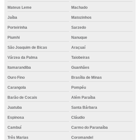
Concreto para construção civil
Mateus Leme
Machado
Concreto para construção de rodovias
Jaíba
Matozinhos
Concreto com controle técnico
Porteirinha
Sarzedo
Piumhi
Nanuque
Concreto convencional
São Joaquim de Bicas
Araçuaí
Concreto em divinopolis
Várzea da Palma
Taiobeiras
Concreto dosado
Itamarandiba
Guanhães
Concreto dosado em central
Ouro Fino
Brasília de Minas
Concreto para estaca hélice contínua
Carangola
Pompéu
Concreto para estruturas pré-moldadas
Barão de Cocais
Além Paraíba
Concreto com fibra
Juatuba
Santa Bárbara
Concreto com fibra de polipropileno
Espinosa
Cláudio
Concreto com fibra de vidro
Cambuí
Carmo do Paranaíba
Concreto para fundação
Três Marias
Coromandel