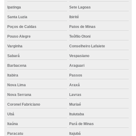
Ipatinga
Sete Lagoas
Cimento em bh
Santa Luzia
Ibirité
Cimento para concreto armado
Poços de Caldas
Patos de Minas
Cimento em contagem
Pouso Alegre
Teófilo Otoni
Cimento csn
Varginha
Conselheiro Lafaiete
Cimento em curvelo
Sabará
Vespasiano
Cimento direto do fornecedor
Barbacena
Araguari
Cimento distribuidora
Itabira
Passos
Cimento em divinopolis
Nova Lima
Araxá
Cimento ensacado Betim
Nova Serrana
Lavras
Coronel Fabriciano
Muriaé
Cimento ensacado para lajes
Ubá
Ituiutaba
Cimento estrutural
Itaúna
Pará de Minas
Cimento para fundação
Paracatu
Itajubá