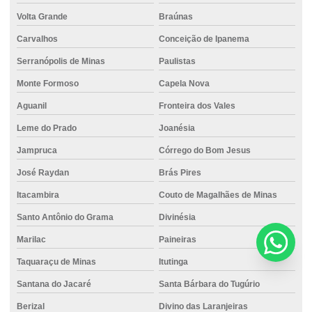
Volta Grande
Braúnas
Carvalhos
Conceição de Ipanema
Serranópolis de Minas
Paulistas
Monte Formoso
Capela Nova
Aguanil
Fronteira dos Vales
Leme do Prado
Joanésia
Jampruca
Córrego do Bom Jesus
José Raydan
Brás Pires
Itacambira
Couto de Magalhães de Minas
Santo Antônio do Grama
Divinésia
Marilac
Paineiras
Taquaraçu de Minas
Itutinga
Santana do Jacaré
Santa Bárbara do Tugúrio
Berizal
Divino das Laranjeiras