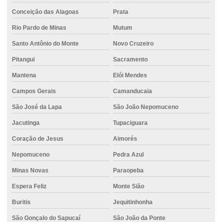
Concreto para fundação traço
Conceição das Alagoas
Prata
Rio Pardo de Minas
Mutum
Concreto com gelo
Santo Antônio do Monte
Novo Cruzeiro
Concreto para grandes obras
Pitangui
Sacramento
Concreto impermeável
Mantena
Elói Mendes
Concreto em itauna
Campos Gerais
Camanducaia
Concreto para muro de arrimo
São José da Lapa
São João Nepomuceno
Concreto em nova serrana
Jacutinga
Tupaciguara
Concreto para obras comerciais
Coração de Jesus
Aimorés
Concreto para pilares estruturais
Nepomuceno
Pedra Azul
Concreto piso
Minas Novas
Paraopeba
Concreto piso externo
Espera Feliz
Monte Sião
Concreto piso garagem
Buritis
Jequitinhonha
São Gonçalo do Sapucaí
São João da Ponte
Concreto para piso industrial