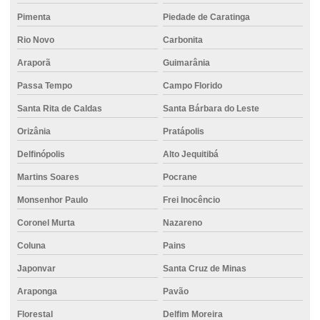
Locação de empilhadeira valor
Pimenta
Piedade de Caratinga
Rio Novo
Carbonita
Metro de concreto usinado
Araporã
Guimarânia
Metro concreto usinado valor
Passa Tempo
Campo Florido
Perfuração de fundação
Santa Rita de Caldas
Santa Bárbara do Leste
Perfuração de solo para fundação
Orizânia
Pratápolis
Perfuratriz hélice contínua preço
Delfinópolis
Alto Jequitibá
Pisos de concreto para garagem
Martins Soares
Pocrane
Preço do concreto usinado
Monsenhor Paulo
Frei Inocêncio
Projeto de bloco de fundação
Coronel Murta
Nazareno
Projeto estrutural de fundação
Coluna
Pains
Projeto de fundação
Japonvar
Santa Cruz de Minas
Projeto de fundação de casa
Araponga
Pavão
Florestal
Delfim Moreira
Projeto de fundação de edifício