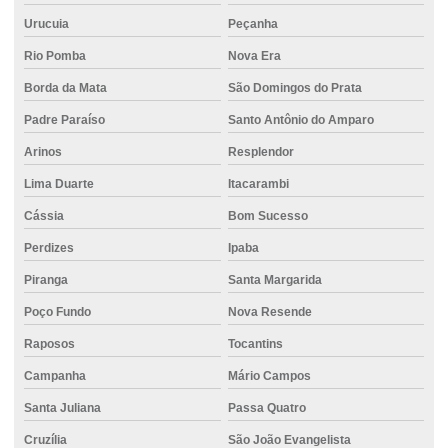
Concreto usinado para quintal
Urucuia
Peçanha
Concreto usinado valor
Rio Pomba
Nova Era
Concreto usinado valor m3
Borda da Mata
São Domingos do Prata
Concretos especiais
Padre Paraíso
Santo Antônio do Amparo
Distribuição de cimento para construção civil
Arinos
Resplendor
Distribuição de cimento ensacado para empresas
Lima Duarte
Itacarambi
Cássia
Bom Sucesso
Distribuição de cimento para grandes obras
Perdizes
Ipaba
Distribuição de cimento para obras
Piranga
Santa Margarida
Distribuidor de cimento
Poço Fundo
Nova Resende
Distribuidora de cimento Itaúna
Raposos
Tocantins
Distribuidora de concreto
Campanha
Mário Campos
Empilhadeira elétrica para locação
Santa Juliana
Passa Quatro
Empilhadeira para indústria
Cruzília
São João Evangelista