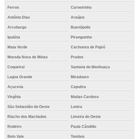
Fundação com perfuração controlada
Ferros
Carneirinho
Fundação profunda
Antônio Dias
Araújos
Fundação com sistema monitorado
Arceburgo
Buenópolis
Ipuiúna
Piranguinho
Fundação com suporte técnico especializado
Mata Verde
Cachoeira de Pajeú
Fundação com tecnologia de ponta
Morada Nova de Minas
Prados
Fundação para terrenos instáveis
Coqueiral
Santana do Manhuaçu
Fundação com tubulão
Lagoa Grande
Miradouro
Fundações especiais
Açucena
Caputira
Fundações por estacas
Virgínia
Matias Cardoso
Fundações profundas estacas
São Sebastião do Oeste
Lontra
Locação de empilhadeira elétrica
Riacho dos Machados
Limeira do Oeste
Locação de empilhadeira com operador
Rodeiro
Paula Cândido
Locação de empilhadeira preço
Belo Vale
Tombos