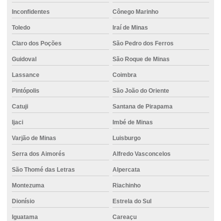
Inconfidentes
Cônego Marinho
Toledo
Iraí de Minas
Claro dos Poções
São Pedro dos Ferros
Guidoval
São Roque de Minas
Lassance
Coimbra
Pintópolis
São João do Oriente
Catuji
Santana de Pirapama
Ijaci
Imbé de Minas
Varjão de Minas
Luisburgo
Serra dos Aimorés
Alfredo Vasconcelos
São Thomé das Letras
Alpercata
Montezuma
Riachinho
Dionísio
Estrela do Sul
Iguatama
Careaçu