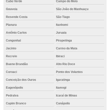
Cabo Verde
Campo do Meio
Fabrica de concreto usinado
Gouveia
São João do Manhuaçu
Fornecedor de cimento ensacado
Resende Costa
São Tiago
Fornecedor de cimento portland
Planura
Itanhomi
Fornecedor de concreto
Antônio Carlos
Juruaia
Fornecedor de concreto para piso
Congonhal
Pirapetinga
Fornecedor de concreto pronto
Jacinto
Carmo da Mata
Fornecedores de concreto usinado
Recreio
Ibiraci
Fornecimento de cimento para construção de edifícios
Bueno Brandão
Alto Rio Doce
Coroaci
Ponto dos Volantes
Fornecimento de cimento para construção de parede
Conceição dos Ouros
Igaratinga
Fornecimento de cimento ensacado para obra
Eugenópolis
Itamogi
Fornecimento de cimento para obras comerciais
Pedralva
Icaraí de Minas
Fornecimento de cimento para obras de pavimentação
Capim Branco
Canápolis
Fornecimento de cimento de qualidade para obras