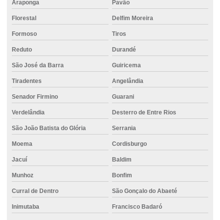
Araponga
Pavão
Projeto de fundação de edifício
Florestal
Delfim Moreira
Projeto de fundação estacas
Formoso
Tiros
Projeto de fundação de galpão
Reduto
Durandé
Projeto de fundação de muro
São José da Barra
Guiricema
Projeto fundação obra
Tiradentes
Angelândia
Projeto de fundação residencial
Senador Firmino
Guarani
Projeto de fundação para sobrado
Verdelândia
Desterro de Entre Rios
Projeto de fundações de máquinas
São João Batista do Glória
Serrania
Saco cimento
Moema
Cordisburgo
Serviço de concreto usinado
Jacuí
Baldim
Munhoz
Bonfim
Serviço de fundação
Curral de Dentro
São Gonçalo do Abaeté
Valor do concreto usinado
Inimutaba
Francisco Badaró
Valor de locação de empilhadeira