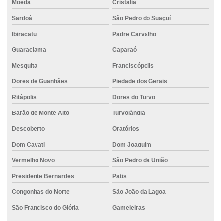
Moeda
Cristália
Sardoá
São Pedro do Suaçuí
Ibiracatu
Padre Carvalho
Guaraciama
Caparaó
Mesquita
Franciscópolis
Dores de Guanhães
Piedade dos Gerais
Ritápolis
Dores do Turvo
Barão de Monte Alto
Turvolândia
Descoberto
Oratórios
Dom Cavati
Dom Joaquim
Vermelho Novo
São Pedro da União
Presidente Bernardes
Patis
Congonhas do Norte
São João da Lagoa
São Francisco do Glória
Gameleiras