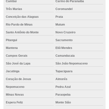
Concreto com fibra
Cambuí
Carmo do Paranaíba
Concreto com fibra de polipropileno
Três Marias
Coromandel
Conceição das Alagoas
Prata
Concreto com fibra de vidro
Rio Pardo de Minas
Mutum
Concreto para fundação
Santo Antônio do Monte
Novo Cruzeiro
Concreto para fundação traço
Pitangui
Sacramento
Concreto com gelo
Mantena
Elói Mendes
Concreto para grandes obras
Campos Gerais
Camanducaia
Concreto impermeável
São José da Lapa
São João Nepomuceno
Concreto em itauna
Jacutinga
Tupaciguara
Concreto para muro de arrimo
Coração de Jesus
Aimorés
Concreto em nova serrana
Nepomuceno
Pedra Azul
Concreto para obras comerciais
Minas Novas
Paraopeba
Concreto para pilares estruturais
Espera Feliz
Monte Sião