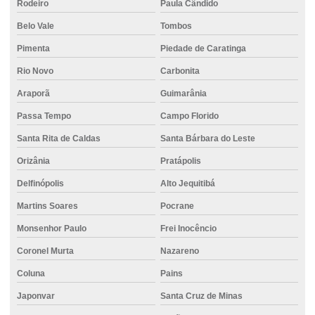
Locação de empilhadeira preço
Rodeiro
Paula Cândido
Locação de empilhadeira valor
Belo Vale
Tombos
Pimenta
Piedade de Caratinga
Metro de concreto usinado
Rio Novo
Carbonita
Metro concreto usinado valor
Araporã
Guimarânia
Perfuração de fundação
Passa Tempo
Campo Florido
Perfuração de solo para fundação
Santa Rita de Caldas
Santa Bárbara do Leste
Perfuratriz hélice contínua preço
Orizânia
Pratápolis
Pisos de concreto para garagem
Delfinópolis
Alto Jequitibá
Preço do concreto usinado
Martins Soares
Pocrane
Projeto de bloco de fundação
Monsenhor Paulo
Frei Inocêncio
Projeto estrutural de fundação
Coronel Murta
Nazareno
Projeto de fundação
Coluna
Pains
Projeto de fundação de casa
Japonvar
Santa Cruz de Minas