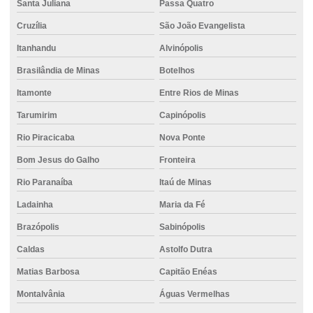
Santa Juliana
Passa Quatro
Empilhadeira elétrica para locação
Cruzília
São João Evangelista
Empilhadeira para indústria
Itanhandu
Alvinópolis
Empilhadeira para movimentação de mercadorias
Brasilândia de Minas
Botelhos
Itamonte
Entre Rios de Minas
Empilhadeira para obras industriais
Tarumirim
Capinópolis
Empilhadeira robusta para locação
Rio Piracicaba
Nova Ponte
Empresa de cimento
Bom Jesus do Galho
Fronteira
Empresa de concreto
Rio Paranaíba
Itaú de Minas
Empresa de concreto bombeado
Ladainha
Maria da Fé
Empresa de concreto pronto
Brazópolis
Sabinópolis
Empresa de concreto usinado
Caldas
Astolfo Dutra
Empresa estaca escavada
Matias Barbosa
Capitão Enéas
Empresa de locação de empilhadeira
Montalvânia
Águas Vermelhas