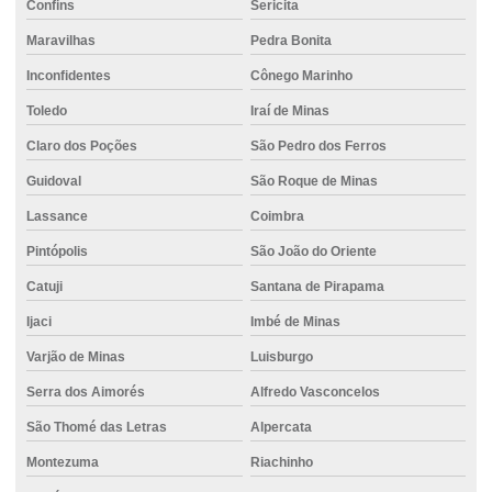
Confins
Sericita
Maravilhas
Pedra Bonita
Inconfidentes
Cônego Marinho
Toledo
Iraí de Minas
Claro dos Poções
São Pedro dos Ferros
Guidoval
São Roque de Minas
Lassance
Coimbra
Pintópolis
São João do Oriente
Catuji
Santana de Pirapama
Ijaci
Imbé de Minas
Varjão de Minas
Luisburgo
Serra dos Aimorés
Alfredo Vasconcelos
São Thomé das Letras
Alpercata
Montezuma
Riachinho