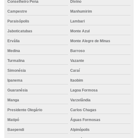
Conselheiro Pena
Divino
Concreto usinado com aditivos
Campestre
Manhumirim
Concreto usinado para calçada
Paraisópolis
Lambari
Concreto usinado para contrapiso
Jaboticatubas
Monte Azul
Concreto usinado com fibra
Ervália
Monte Alegre de Minas
Concreto usinado para fundação
Medina
Barroso
Concreto usinado com impermeabilizante
Turmalina
Vazante
Concreto usinado impermeável
Simonésia
Caraí
Concreto usinado para laje
Ipanema
Itaobim
Guaranésia
Lagoa Formosa
Concreto usinado para laje preço
Manga
Varzelândia
Concreto usinado em minas gerais
Presidente Olegário
Carlos Chagas
Concreto usinado para piso
Matipó
Águas Formosas
Concreto usinado para piso de garagem
Baependi
Alpinópolis
Concreto usinado para piso industrial