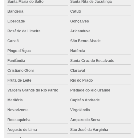
Santa Maria do Salto
Santa Rita de Jacutinga
Bandeira
Catuti
Liberdade
Gonçalves
Rosário da Limeira
Aricanduva
Canaã
São Bento Abade
Pingo-d'Água
Natércia
Funilândia
Santa Cruz do Escalvado
Cristiano Otoni
Claraval
Fruta de Leite
Rio do Prado
Vargem Grande do Rio Pardo
Piedade do Rio Grande
Marliéria
Capitão Andrade
Novorizonte
Virgolândia
Ressaquinha
Amparo do Serra
Augusto de Lima
São José da Varginha