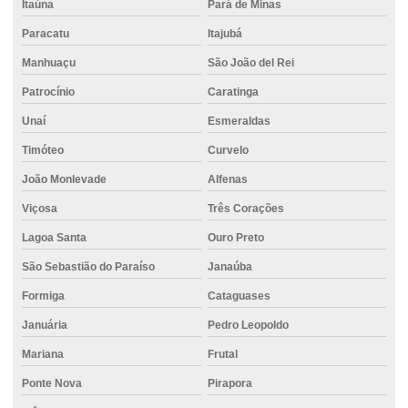
Itaúna
Pará de Minas
Cimento em divinopolis
Paracatu
Itajubá
Cimento ensacado para lajes
Manhuaçu
São João del Rei
Cimento estrutural
Patrocínio
Caratinga
Cimento para fundação
Unaí
Esmeraldas
Cimento para fundações e estruturas de concreto
Timóteo
Curvelo
Cimento mais barato
João Monlevade
Alfenas
Cimento mizu
Viçosa
Três Corações
Cimento em montes claros
Lagoa Santa
Ouro Preto
São Sebastião do Paraíso
Janaúba
Cimento no atacado
Formiga
Cataguases
Cimento para obras de fundação e estrutura
Januária
Pedro Leopoldo
Cimento para pavimentação
Mariana
Frutal
Cimento para pequenas construções
Ponte Nova
Pirapora
Cimento para pilares