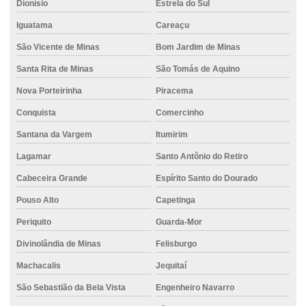
Dionísio
Estrela do Sul
Iguatama
Careaçu
São Vicente de Minas
Bom Jardim de Minas
Santa Rita de Minas
São Tomás de Aquino
Nova Porteirinha
Piracema
Conquista
Comercinho
Santana da Vargem
Itumirim
Lagamar
Santo Antônio do Retiro
Cabeceira Grande
Espírito Santo do Dourado
Pouso Alto
Capetinga
Periquito
Guarda-Mor
Divinolândia de Minas
Felisburgo
Machacalis
Jequitaí
São Sebastião da Bela Vista
Engenheiro Navarro