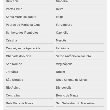
Urucânia
Ninheira
Fornecimento de concreto armado
Porto Firme
Delta
Fornecimento de concreto usinado
Santa Maria de Itabira
Itaipé
Fundação para áreas urbanas
Pedras de Maria da Cruz
Fervedouro
Fundação com controle técnico
Senhora dos Remédios
Capitólio
Fundação para edifícios altos
Cristina
Mercês
Fundação de estaca escavada
Conceição da Aparecida
Itabirinha
Chapada do Norte
Santo Antônio do Jacinto
Fundação de estaca hélice
São Romão
Virginópolis
Fundação de estaca hélice contínua
Jordânia
Rubim
Fundação de estaca strauss
São Geraldo
Novo Oriente de Minas
Fundação com estacas de concreto
Rio Acima
Divisópolis
Fundação hélice contínua
Centralina
Bonito de Minas
Fundação com hélice contínua para obra
Bela Vista de Minas
São Sebastião do Maranhão
Fundação para obras industriais