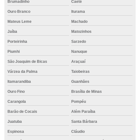
Brumadinho
Caeté
Concreto bombeável
Ouro Branco
Iturama
Concreto para calçada
Mateus Leme
Machado
Concreto colorido
Jaíba
Matozinhos
Porteirinha
Sarzedo
Concreto para construção civil
Piumhi
Nanuque
Concreto para construção de rodovias
São Joaquim de Bicas
Araçuaí
Concreto com controle técnico
Várzea da Palma
Taiobeiras
Concreto convencional
Itamarandiba
Guanhães
Concreto em divinopolis
Ouro Fino
Brasília de Minas
Concreto dosado
Carangola
Pompéu
Concreto dosado em central
Barão de Cocais
Além Paraíba
Concreto para estaca hélice contínua
Juatuba
Santa Bárbara
Concreto para estruturas pré-moldadas
Espinosa
Cláudio