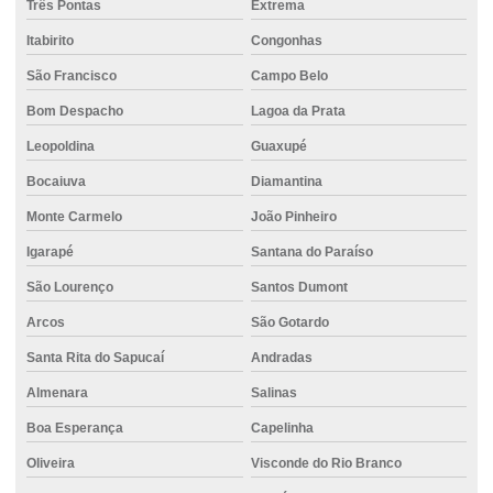
Três Pontas
Extrema
Cimento portland ensacado
Itabirito
Congonhas
Cimento para reformas
São Francisco
Campo Belo
Cimento resistente à compressão
Bom Despacho
Lagoa da Prata
Cimento uau
Leopoldina
Guaxupé
Cimento usinado
Bocaiuva
Diamantina
Cimento em vespasiano
Monte Carmelo
João Pinheiro
Igarapé
Santana do Paraíso
Concreto 20mpa
São Lourenço
Santos Dumont
Concreto 30mpa
Arcos
São Gotardo
Concreto auto adensável
Santa Rita do Sapucaí
Andradas
Concreto auto nivelante
Almenara
Salinas
Concreto bombeado
Boa Esperança
Capelinha
Concreto bombeado para laje
Oliveira
Visconde do Rio Branco
Concreto bombeado valor