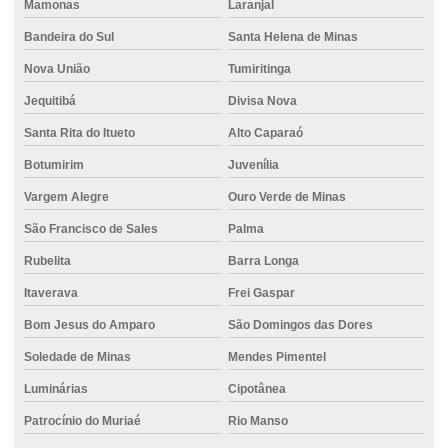
Mamonas
Laranjal
Bandeira do Sul
Santa Helena de Minas
Nova União
Tumiritinga
Jequitibá
Divisa Nova
Santa Rita do Itueto
Alto Caparaó
Botumirim
Juvenília
Vargem Alegre
Ouro Verde de Minas
São Francisco de Sales
Palma
Rubelita
Barra Longa
Itaverava
Frei Gaspar
Bom Jesus do Amparo
São Domingos das Dores
Soledade de Minas
Mendes Pimentel
Luminárias
Cipotânea
Patrocínio do Muriaé
Rio Manso