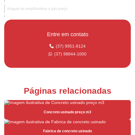
Aluguel de empilhadeira a gás preço
Aluguel de empilhadeira hidraulica
Aluguel de empilhadeira hidráulica para obras industriais
Entre em contato
Aluguel de empilhadeira mensal
(37) 9951-8124
Aluguel de empilhadeira para obras temporárias
(37) 98844-1000
Aluguel de empilhadeira com operador
Aluguel de empilhadeira preço
Aluguel de empilhadeira para supermercados
Páginas relacionadas
Aluguel de empilhadeira com suporte técnico
Aluguel de empilhadeira valor
Concreto usinado preço m3
Argamassa para área externa
Argamassa para área interna
Fabrica de concreto usinado