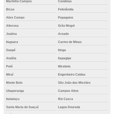
Empresa de projeto de fundações especiais
Martinho Campos
Candeias
Empresas de fundações
Bicas
Felixlândia
Abre Campo
Papagaios
Empresas de fundações especiais
Alterosa
Grão Mogol
Empresas de projeto de fundações
Joaíma
Areado
Estaca de concreto para fundação
Itaguara
Carmo de Minas
Estaca escavada com água
Guapé
Itinga
Estaca escavada com bentonita
Ataléia
Itapagipe
Estaca escavada de concreto
Poté
Mirabela
Estaca escavada com injeção
Miraí
Engenheiro Caldas
Estaca escavada mecanizada
Monte Belo
São João das Missões
Estaca escavada perfuratriz
Ubaporanga
Campos Altos
Estaca escavada rotativa
Itatiaiuçu
Rio Casca
Estaca escavada a seco
Santa Maria do Suaçuí
Lagoa Dourada