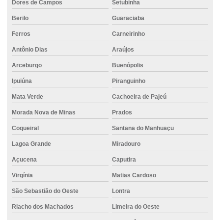
Dores de Campos
Setubinha
Fundação com perfuração controlada
Berilo
Guaraciaba
Fundação profunda
Ferros
Carneirinho
Fundação com sistema monitorado
Antônio Dias
Araújos
Arceburgo
Buenópolis
Fundação com suporte técnico especializado
Ipuiúna
Piranguinho
Fundação com tecnologia de ponta
Mata Verde
Cachoeira de Pajeú
Fundação para terrenos instáveis
Morada Nova de Minas
Prados
Fundação com tubulão
Coqueiral
Santana do Manhuaçu
Fundações especiais
Lagoa Grande
Miradouro
Fundações por estacas
Açucena
Caputira
Fundações profundas estacas
Virgínia
Matias Cardoso
Locação de empilhadeira elétrica
São Sebastião do Oeste
Lontra
Locação de empilhadeira com operador
Riacho dos Machados
Limeira do Oeste