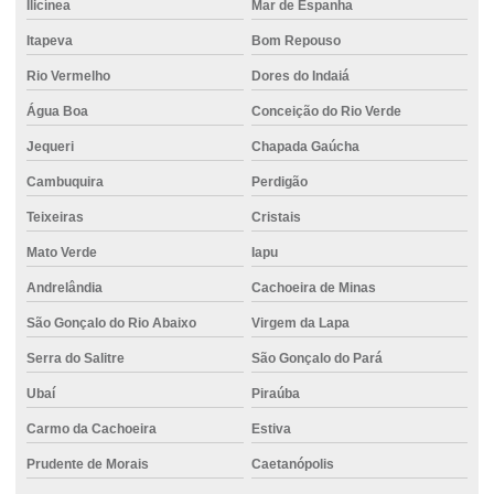
Ilicínea
Mar de Espanha
Estaca escavada trado
Itapeva
Bom Repouso
Estaca escavada com trado helicoidal
Rio Vermelho
Dores do Indaiá
Estaca escavada com trado mecânico
Água Boa
Conceição do Rio Verde
Estaca escavada trator
Jequeri
Chapada Gaúcha
Estaca hélice contínua
Cambuquira
Perdigão
Estaca hélice contínua monitorada
Teixeiras
Cristais
Estaca hélice contínua preço
Mato Verde
Iapu
Estaca tipo hélice contínua monitorada
Andrelândia
Cachoeira de Minas
Estacas para fundações
São Gonçalo do Rio Abaixo
Virgem da Lapa
Estacas para reforço de fundação
Serra do Salitre
São Gonçalo do Pará
Ubaí
Piraúba
Execução estaca escavada
Carmo da Cachoeira
Estiva
Execução de fundações
Prudente de Morais
Caetanópolis
Execução de piso de concreto