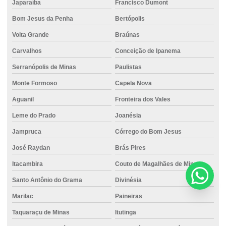
Japaraíba
Francisco Dumont
Bom Jesus da Penha
Bertópolis
Volta Grande
Braúnas
Carvalhos
Conceição de Ipanema
Serranópolis de Minas
Paulistas
Monte Formoso
Capela Nova
Aguanil
Fronteira dos Vales
Leme do Prado
Joanésia
Jampruca
Córrego do Bom Jesus
José Raydan
Brás Pires
Itacambira
Couto de Magalhães de Minas
Santo Antônio do Grama
Divinésia
Marilac
Paineiras
Taquaraçu de Minas
Itutinga