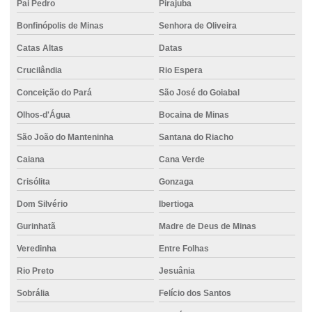
Pai Pedro
Pirajuba
Bonfinópolis de Minas
Senhora de Oliveira
Catas Altas
Datas
Crucilândia
Rio Espera
Conceição do Pará
São José do Goiabal
Olhos-d'Água
Bocaina de Minas
São João do Manteninha
Santana do Riacho
Caiana
Cana Verde
Crisólita
Gonzaga
Dom Silvério
Ibertioga
Gurinhatã
Madre de Deus de Minas
Veredinha
Entre Folhas
Rio Preto
Jesuânia
Sobrália
Felício dos Santos