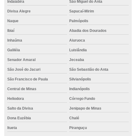
Indaiabira
São Miguel do Anta
Divisa Alegre
Sapucaí-Mirim
Naque
Palmópolis
Ibiaí
Abadia dos Dourados
Inhaúma
Aiuruoca
Galiléia
Luislândia
Senador Amaral
Jeceaba
São José do Jacuri
São Sebastião do Anta
São Francisco de Paula
Silvianópolis
Central de Minas
Indianópolis
Heliodora
Córrego Fundo
Salto da Divisa
Jenipapo de Minas
Dona Euzébia
Chalé
Itueta
Piranguçu