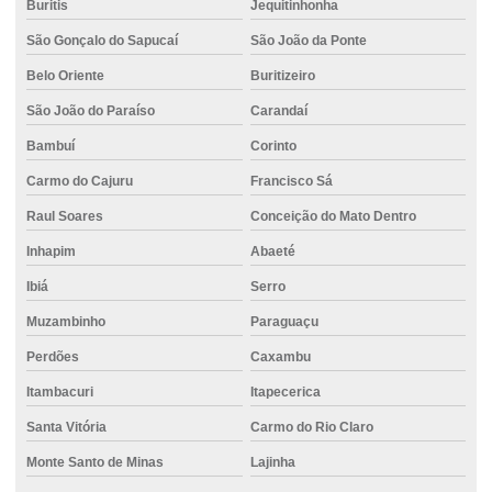
Buritis
Jequitinhonha
Concreto piso
São Gonçalo do Sapucaí
São João da Ponte
Concreto piso externo
Belo Oriente
Buritizeiro
Concreto piso garagem
São João do Paraíso
Carandaí
Concreto para piso industrial
Bambuí
Corinto
Concreto piso polido
Carmo do Cajuru
Francisco Sá
Concreto pronto
Raul Soares
Conceição do Mato Dentro
Concreto pronto caminhão
Inhapim
Abaeté
Concreto pronto para fundações
Ibiá
Serro
Concreto pronto para laje
Muzambinho
Paraguaçu
Concreto resistente à tração
Perdões
Caxambu
Itambacuri
Itapecerica
Concreto de secagem rápida
Santa Vitória
Carmo do Rio Claro
Concreto usinado 20 mpa
Monte Santo de Minas
Lajinha
Concreto usinado 30 mpa