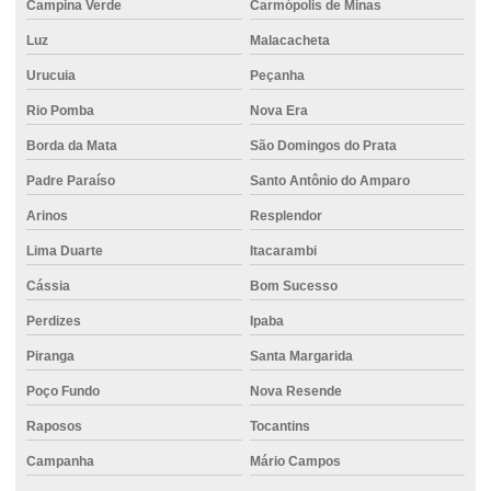
Campina Verde
Carmópolis de Minas
Concreto usinado polido
Luz
Malacacheta
Concreto usinado preço m2
Urucuia
Peçanha
Concreto usinado preço m3
Rio Pomba
Nova Era
Concreto usinado para quintal
Borda da Mata
São Domingos do Prata
Concreto usinado valor
Padre Paraíso
Santo Antônio do Amparo
Concreto usinado valor m3
Arinos
Resplendor
Lima Duarte
Itacarambi
Concretos especiais
Cássia
Bom Sucesso
Distribuição de cimento para construção civil
Perdizes
Ipaba
Distribuição de cimento ensacado para empresas
Piranga
Santa Margarida
Distribuição de cimento para grandes obras
Poço Fundo
Nova Resende
Distribuição de cimento para obras
Raposos
Tocantins
Distribuidor de cimento
Campanha
Mário Campos
Distribuidora de concreto