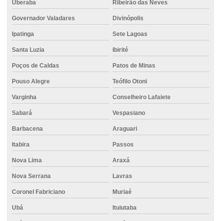
Uberaba
Ribeirão das Neves
Atacado de cimento
Governador Valadares
Divinópolis
Caminhão de concreto usinado
Ipatinga
Sete Lagoas
Cimento para alvenaria
Santa Luzia
Ibirité
Cimento para argamassa
Poços de Caldas
Patos de Minas
Cimento em belo horizonte
Pouso Alegre
Teófilo Otoni
Cimento em betim
Varginha
Conselheiro Lafaiete
Cimento em bh
Sabará
Vespasiano
Cimento para concreto armado
Barbacena
Araguari
Cimento em contagem
Itabira
Passos
Cimento csn
Nova Lima
Araxá
Nova Serrana
Lavras
Cimento em curvelo
Coronel Fabriciano
Muriaé
Cimento direto do fornecedor
Ubá
Ituiutaba
Cimento distribuidora