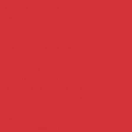
guel de empilhadeira mensal
 empilhadeira para obras temporárias
l de empilhadeira com operador
uguel de empilhadeira preço
e empilhadeira para supermercados
e empilhadeira com suporte técnico
deira valor
Argamassa para área externa
rgamassa para área interna
entamento estrutural
Argamassa branca
para porcelanato
Argamassa estabilizada
estrutural
Argamassa expansiva
ustrializada
Argamassa para parede
 piscina
Argamassa de piso sobre piso