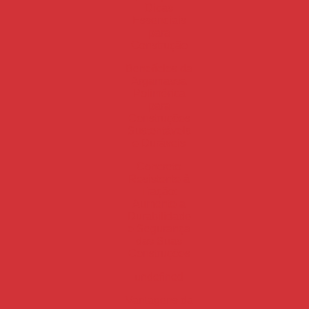
Dicas
Essenciais
para
Construção
Benefícios da
Argamassa
Polimérica
para
Construções
Sustentáveis
e Duráveis
Concreto
Resistente à
Tração:
Aumente a
Durabilidade
e Segurança
das Suas
Construções
undefined
Vantagens da