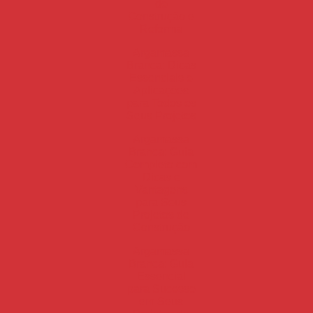
de
Construção e
Reforma
Argamassa
Branca: Dicas
Essenciais e
Aplicações
para Todos os
Seus Projetos
Argamassa
Branca: Guia
Completo com
Dicas e
Vantagens
para Seus
Projetos de
Construção
Argamassa
Branca: Guia
Essencial
para Sucesso
em Seus