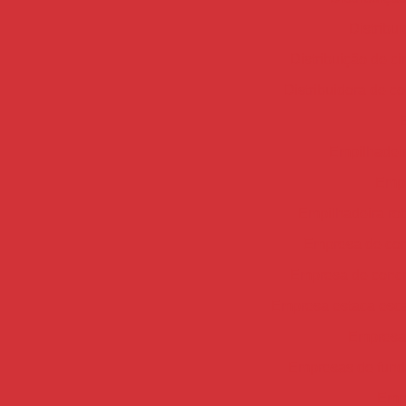
Distribu
Distribuição de c
Distribuidora de c
Empilhadei
Empi
Empilhadeira ro
Empresa de con
Empresa de concr
Empresa estaca esc
Empresa 
Empresas de fun
Empr