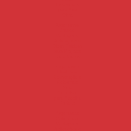
Essenciais
para Sua
Obra
Argamassa
Branca:
Vantagens,
Aplicações e
Dicas Práticas
para Projetos
Duradouros
Argamassa
Ideal para
Construção e
Reformas:
Guia
Completo
para Escolha
Perfeita
Argamassa
Polimérica:
Vantagens,
Aplicações e