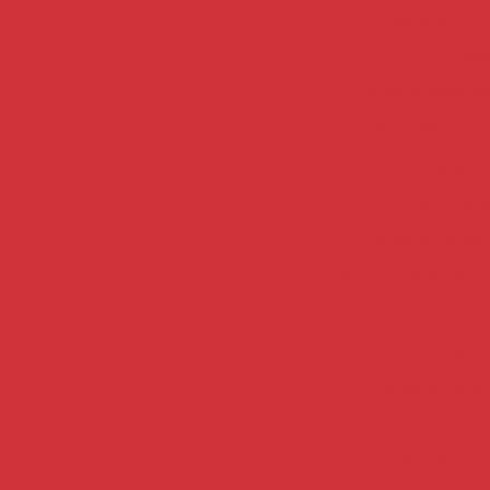
Cimento para pavime
Cimento para
Cimento para re
Cimento uau
C
Concreto 20mpa
Concreto a
Concreto bombea
Concreto bombeável
Co
Concr
Concreto com co
Concreto 
Concreto dosado em c