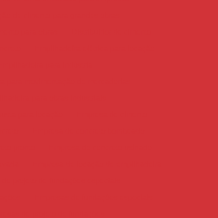
ição de cimento para grandes obras
imento para obras
Distribuidor de cimento
oncreto
Empilhadeira elétrica para locação
Empilhadeira para indústria
ra para movimentação de mercadorias
lhadeira para obras industriais
busta para locação
Empresa de cimento
creto
Empresa de concreto bombeado
eto pronto
Empresa de concreto usinado
avada
Empresa de locação de empilhadeira
de projeto de fundações especiais
dações
Empresas de fundações especiais
esas de projeto de fundações