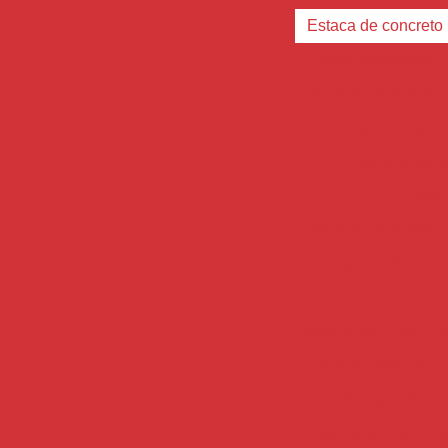
Estaca de concreto
Estaca escavada c
Estaca escavada c
Estaca escavada
Estaca esca
Estac
Estaca escavada c
Estaca hélice con
E
Estaca tipo hélice c
Estacas para refor
Execução de fu
Fabrica de concreto