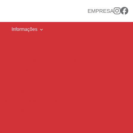
EMPRESA
Informações
açamba
Aluguel caçamba para entulho
e entulho valor
Aluguel caçamba de lixo
 mensal
Aluguel de empilhadeira compacta
guel de empilhadeira elétrica
l de empilhadeira para empresas
el de empilhadeira para fábrica
uguel de empilhadeira a gás
el de empilhadeira a gás preço
uel de empilhadeira hidraulica
lhadeira hidráulica para obras industriais