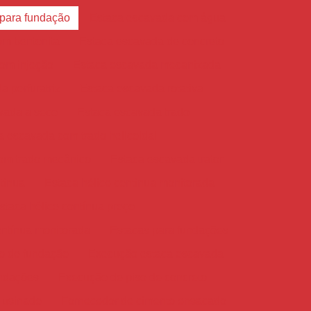
 para fundação
Estaca escavada com água
om bentonita
Estaca escavada de concreto
om injeção
Estaca escavada mecanizada
 perfuratriz
Estaca escavada rotativa
vada a seco
Estaca escavada trado
a escavada com trado helicoidal
om trado mecânico
Estaca escavada trator
tínua
Estaca hélice contínua monitorada
staca hélice contínua preço
ontínua monitorada
Estacas para fundações
ço de fundação
Execução estaca escavada
ndações
Execução de piso de concreto
 usinado
Fornecedor de cimento ensacado