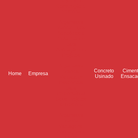
Projetos de
Construção e
Reforma
Argamassa
Branca: Tipos,
Benefícios e
Guia Prático
para
Aplicação em
Projetos
Argamassa
Concreto
Cimen
Branca:
Home
Empresa
Usinado
Ensaca
Vantagens
Essenciais
para
Potencializar
Seus Projetos
de Reforma
Argamassa
Branca:
Vantagens,
Aplicações e
Dicas