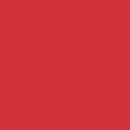
Otimizar sua
Logística e
Negócios
Argamassa
Branca: A
Solução Ideal
para
Construção e
Revestimento
de Qualidade
Argamassa
Branca:
Aplicações
Essenciais,
Benefícios e
Dicas para
Projetos de
Sucesso
Argamassa
Branca: Como
Potencializar
Seus Projetos