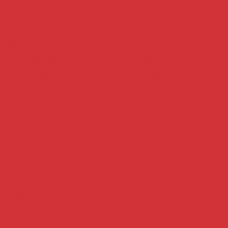
ntação
Cimento para pequenas construções
 pilares
Cimento portland ensacado
formas
Cimento resistente à compressão
imento usinado
Cimento em vespasiano
Concreto 30mpa
Concreto auto adensável
uto nivelante
Concreto bombeado
do para laje
Concreto bombeado valor
Concreto para calçada
Concreto colorido
ncreto para construção civil
eto para construção de rodovias
ntrole técnico
Concreto convencional
em divinopolis
Concreto dosado
entral
Concreto para estaca hélice contínua