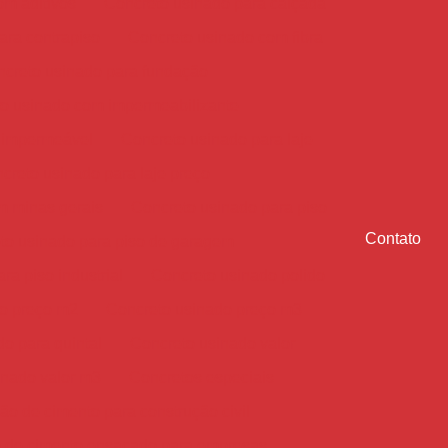
om aditivos
Concreto usinado para calçada
ara contrapiso
Concreto usinado com fibra
creto usinado para fundação
o usinado com impermeabilizante
 impermeável
Concreto usinado para laje
creto usinado para laje preço
m minas gerais
Concreto usinado para piso
Contato
to usinado para piso de garagem
ra piso industrial
Concreto usinado polido
o preço m2
Concreto usinado preço m3
o para quintal
Concreto usinado valor
inado valor m3
Concretos especiais
ção de cimento para construção civil
o de cimento ensacado para empresas