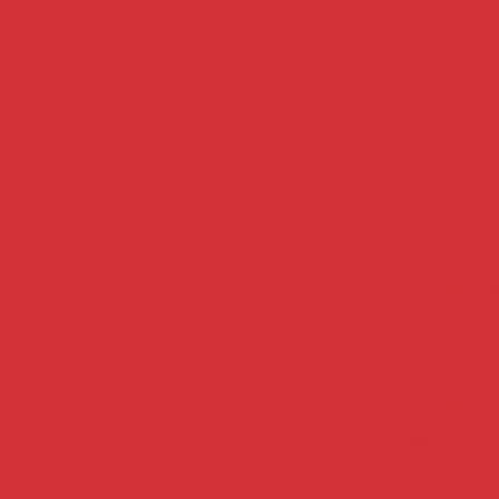
Argamassa 
Argama
Caminhão de co
Cimento para 
Cimen
Cimento para c
Cimento csn
Cime
Cimento dis
Cimento ens
Cimento par
Cimento mais barato
Cimento no atacado