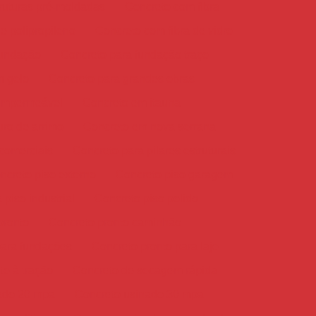
ruturas pré-moldadas
Concreto com fibra
e polipropileno
Concreto com fibra de vidro
fundação
Concreto para fundação traço
m gelo
Concreto para grandes obras
impermeável
Concreto em itauna
ro de arrimo
Concreto em nova serrana
comerciais
Concreto para pilares estruturais
ncreto piso externo
Concreto piso garagem
 piso industrial
Concreto piso polido
pronto
Concreto pronto caminhão
para fundações
Concreto pronto para laje
te à tração
Concreto de secagem rápida
ado 20 mpa
Concreto usinado 30 mpa