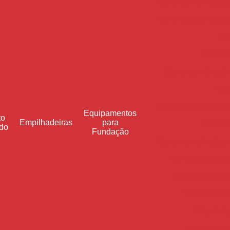
Concreto usinado c
Concreto usinado p
Con
Concret
Concreto usinado
Con
Concreto usinado e
Equipamentos
to
Empilhadeiras
para
Concre
do
Fundação
Concreto usinado pa
Concreto usinad
Concreto usinad
Concreto us
Distribui
Distribuiçã