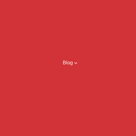
Blog
Aluguel de
caçamba:
Guia
Completo
para sua Obra
e Mudança
Aluguel de
Empilhadeiras
a Gás:
Solução
Eficiente para