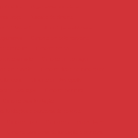
polimérica
Argamassa porcelanato
ssa preço
Atacado de cimento
ncreto usinado
Cimento para alvenaria
argamassa
Cimento em belo horizonte
to em betim
Cimento em bh
oncreto armado
Cimento em contagem
nto em curvelo
Cimento direto do fornecedor
tribuidora
Cimento em divinopolis
acado para lajes
Cimento estrutural
Cimento para fundação
a fundações e estruturas de concreto
Cimento mizu
Cimento em montes claros
Cimento para obras de fundação e estrutura