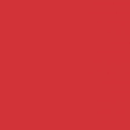
Concreto para est
Concreto com fibra d
Concreto para 
Concreto co
Concreto 
Concreto para mu
Concreto para obras 
Concreto piso
Co
Concreto para
Concreto 
Concreto pronto 
Concreto resisten
Concreto usin