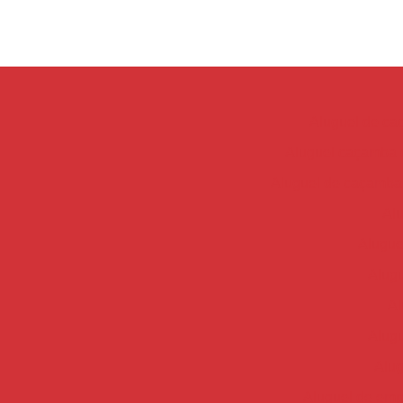
Aluguel de c
Aluguel caçamba d
Aluguel de caçamba
Alu
Alugue
Alugu
Al
Alugu
Alug
Aluguel de empi