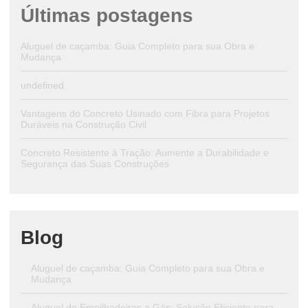
Últimas postagens
Aluguel de caçamba: Guia Completo para sua Obra e
Mudança
undefined
Vantagens do Concreto Usinado com Fibra para Projetos
Duráveis na Construção Civil
Concreto Resistente à Tração: Aumente a Durabilidade e
Segurança das Suas Construções
Blog
Aluguel de caçamba: Guia Completo para sua Obra e
Mudança
Aluguel de Empilhadeiras a Gás: Solução Eficiente para