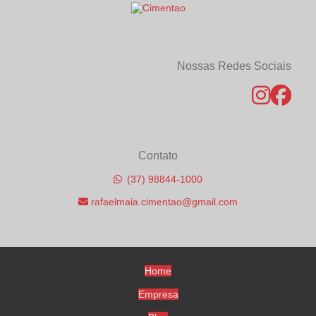
Reformas: Benefícios e Aplicações Essenciais
Vantagens do Concreto Usinado com Fibra para Projetos
Duráveis na Construção Civil
Nossas Redes Sociais
Contato
(37) 98844-1000
rafaelmaia.cimentao@gmail.com
Home
Empresa